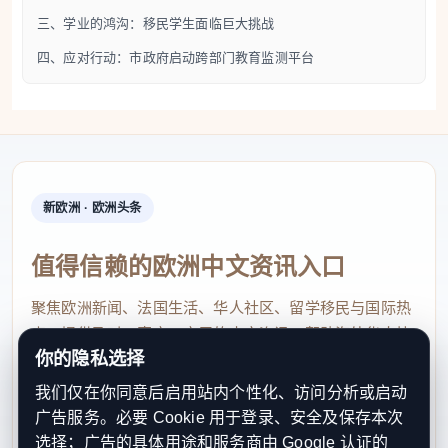
三、学业的鸿沟：移民学生面临巨大挑战
普拉托的教育危机与其高度多元的人口结构密切相
四、应对行动：市政府启动跨部门教育监测平台
关。作为意大利移民比例最高的城市之一，其学校系
统面临着独特的挑战。数据清晰地揭示了本土学生与
移民学生之间巨大的学业鸿沟：
小学阶段：外国裔学生比意大利本土学生累积至少
新欧洲 · 欧洲头条
一年学业延迟的可能性高出六倍。
初中阶段：差距进一步扩大，前者学业延迟的可能
值得信赖的欧洲中文资讯入口
性是后者的七倍。具体而言，32% 的外国裔初中生
聚焦欧洲新闻、法国生活、华人社区、留学移民与国际热
存在学业延迟，而意大利学生的比例仅为4%。
点，提供及时、真实、实用的中文资讯，帮助海外华人快
高中阶段：尽管延迟差距缩小至三倍，但真正的危
你的隐私选择
速了解欧洲动态。
机——辍学——开始大规模爆发。
我们仅在你同意后启用站内个性化、访问分析或启动
contact@xinouzhou.com
广告服务。必要 Cookie 用于登录、安全及保存本次
服务支持、版权与合作：工作日优先处理站务、投稿与权
选择；广告的具体用途和服务商由 Google 认证的