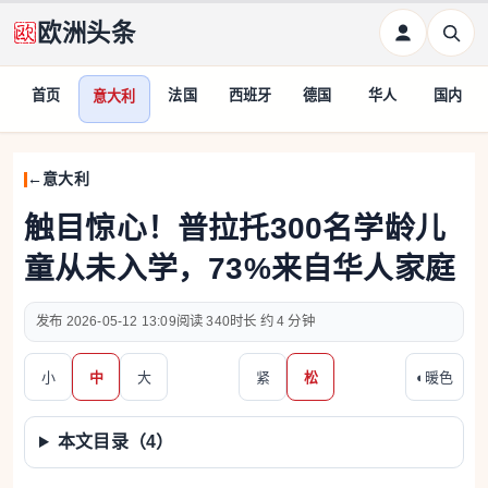
欧洲头条
首页
法国
西班牙
德国
华人
国内
意大利
意大利
触目惊心！普拉托300名学龄儿
童从未入学，73%来自华人家庭
2026-05-12 13:09
340
约 4 分钟
小
中
大
紧
松
◐
暖色
本文目录（
4
）