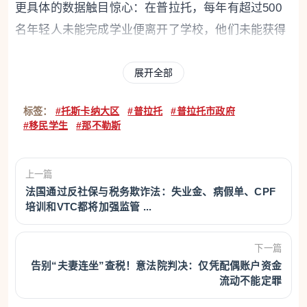
更具体的数据触目惊心：在普拉托，每年有超过500
名年轻人未能完成学业便离开了学校，他们未能获得
在社会和经济生活中实现自我价值的必要技能。在25
展开全部
至64岁的居民中，拥有高中文凭的比例仅为50%，比
托斯卡纳大区的平均水平（68%）低了整整18个百分
标签：
#托斯卡纳大区
#普拉托
#普拉托市政府
点，也比全国平均水平（67%）低了17个百分点。高
#移民学生
#那不勒斯
等教育方面同样不容乐观，在25至39岁的年轻群体
中，普拉托的大学毕业生比例仅为25%，远低于托斯
上一篇
卡纳大区的33%和全国的31%。
法国通过反社保与税务欺诈法：失业金、病假单、CPF
培训和VTC都将加强监管 ...
下一篇
告别“夫妻连坐”查税！意法院判决：仅凭配偶账户资金
流动不能定罪