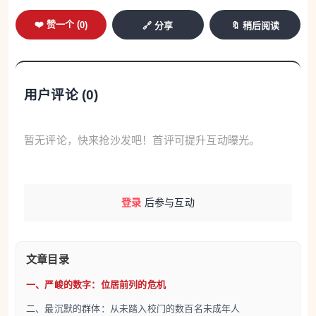
❤️ 赞一个 (
0
)
🔗 分享
🔖 稍后阅读
二、最沉默的群体：从未踏入校门的数百名未
成年人
用户评论 (
0
)
在所有触目惊心的数据中，有一个数字尤其引人注目
暂无评论，快来抢沙发吧！首评可提升互动曝光。
并引发全社会反思：根据官方统计，在普拉托，有大
约300名适龄未成年居民从未在任何学校注册过。这
意味着，这个群体完全游离于意大利的国民教育体系
登录
后参与互动
之外，而他们中的73% 为华人（中国籍）。在义务教
育阶段（6至16岁）的群体中，华人学生的占比也达
到了59%。这个长期存在的隐藏问题，如今终于以一
文章目录
种无法忽视的方式呈现在公众面前。
一、严峻的数字：位居前列的危机
二、最沉默的群体：从未踏入校门的数百名未成年人
三、学业的鸿沟：移民学生面临巨大挑战