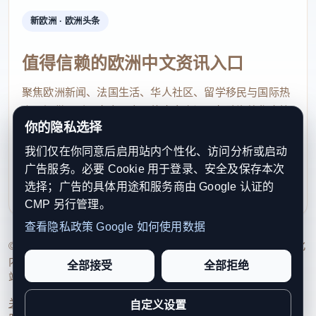
新欧洲 · 欧洲头条
值得信赖的欧洲中文资讯入口
聚焦欧洲新闻、法国生活、华人社区、留学移民与国际热
点，提供及时、真实、实用的中文资讯，帮助海外华人快
你的隐私选择
速了解欧洲动态。
我们仅在你同意后启用站内个性化、访问分析或启动
contact@xinouzhou.com
广告服务。必要 Cookie 用于登录、安全及保存本次
服务支持、版权与合作：工作日优先处理站务、投稿与权
选择；广告的具体用途和服务商由 Google 认证的
利通知
CMP 另行管理。
查看隐私政策
Google 如何使用数据
© 2026 新欧洲·欧洲头条. All Rights Reserved. 本网站持续优化
内容透明度、联系方式与用户权利说明，以提升品牌信任感和
全部接受
全部拒绝
站点完整度。
关于我们
法律声明
编辑规范
日期归档
隐私政策
Cookie 设置
自定义设置