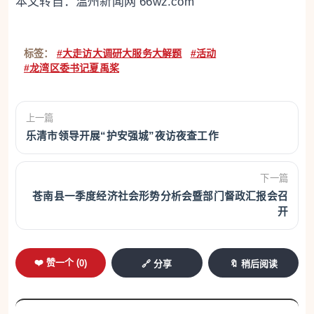
本文转自：
温州新闻网 66wz.com
标签：
#大走访大调研大服务大解题
#活动
#龙湾区委书记夏禹桨
上一篇
乐清市领导开展“护安强城”夜访夜查工作
下一篇
苍南县一季度经济社会形势分析会暨部门督政汇报会召
开
❤️ 赞一个 (
0
)
🔗 分享
🔖 稍后阅读