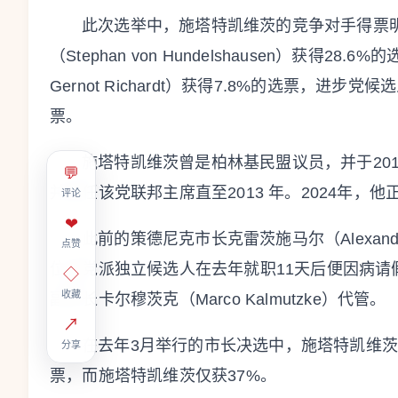
此次选举中，施塔特凯维茨的竞争对手得票
（Stephan von Hundelshausen）获得28
Gernot Richardt）获得7.8%的选票，进步党候选
票。
施塔特凯维茨曾是柏林基民盟议员，并于201
💬
并担任该党联邦主席直至2013 年。2024年，
评论
❤
此前的策德尼克市长克雷茨施马尔（Alexande
点赞
位无党派独立候选人在去年就职11天后便因病
◇
收藏
副市长卡尔穆茨克（Marco Kalmutzke）代管。
↗
在去年3月举行的市长决选中，施塔特凯维茨
分享
票，而施塔特凯维茨仅获37%。