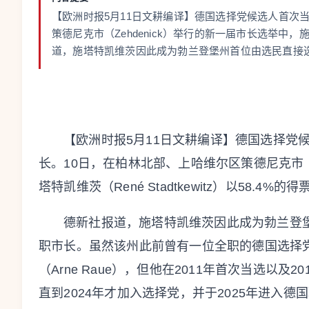
【欧洲时报5月11日文耕编译】德国选择党候选人首次
策德尼克市（Zehdenick）举行的新一届市长选举中，施塔特
道，施塔特凯维茨因此成为勃兰登堡州首位由选民直接选举
【欧洲时报5月11日文耕编译】德国选择党
长。10日，在柏林北部、上哈维尔区策德尼克市（Z
塔特凯维茨（René Stadtkewitz）以58.4%的
德新社报道，施塔特凯维茨因此成为勃兰登
职市长。虽然该州此前曾有一位全职的德国选择党市
（Arne Raue），但他在2011年首次当选以
直到2024年才加入选择党，并于2025年进入德