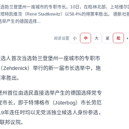
当选勃兰登堡州一座城市的专职市长。10日，在柏林北部、上哈维尔
凯维茨（René Stadtkewitz）以58.4%的得票率胜出。 德新社
产生的德国选择...
阅读设置
小
中
大
紧
松
◐
候选人首次当选勃兰登堡州一座城市的专职市
ehdenick）举行的新一届市长选举中，施
得票率胜出。
堡州首位由选民直接选举产生的德国选择党专
长，即于特博格市（Jüterbog）市长劳厄
及2019年连任时均以无党派独立候选人身份参选，
国联邦议院。