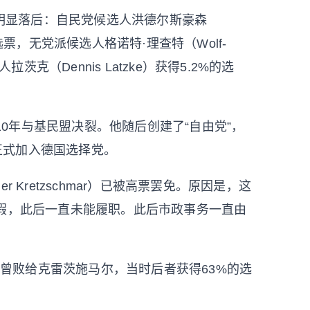
明显落后：自民党候选人洪德尔斯豪森
.6%的选票，无党派候选人格诺特·理查特（Wolf-
人拉茨克（Dennis Latzke）获得5.2%的选
0年与基民盟决裂。他随后创建了“自由党”，
他正式加入德国选择党。
r Kretzschmar）已被高票罢免。原因是，这
请假，此后一直未能履职。此后市政事务一直由
曾败给克雷茨施马尔，当时后者获得63%的选