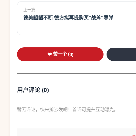
上一篇
德美龃龉不断 德方拟再提购买“战斧”导弹
❤️ 赞一个 (
0
)
用户评论 (
0
)
暂无评论，快来抢沙发吧！首评可提升互动曝光。