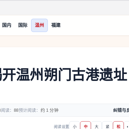
国内
国际
温州
福建
 揭开温州朔门古港遗址
8
阅读：
88
预计阅读：
约 1 分钟
纠错与
阅读设置
小
中
大
紧
松
◐