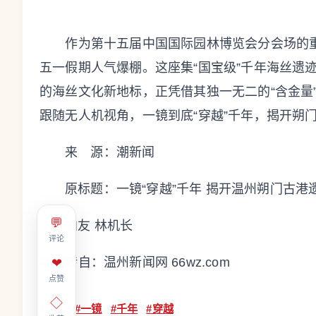
作为第十五届中国国际园林博览会分会场的重
五一假期人气爆棚。这座集“国宝级”千年海丝遗
的海丝文化新地标，正凭借其独一无二的“含金量
跟随无人机视角，一镜到底“穿越”千年，揭开朔
来 源：潮新闻
原标题：
一镜“穿越”千年 揭开温州朔门古
💬
拍友 林机长
评论
本文转自：
温州新闻网 66wz.com
❤
点赞
◇
标签：
#一镜
#千年
#穿越