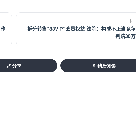
下
止作
拆分转售“88VIP”会员权益 法院：构成不正当竞
判赔30
🔗 分享
🔖 稍后阅读