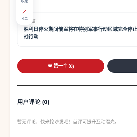
收藏
↗
分享
上一篇
胜利日停火期间俄军将在特别军事行动区域完全停
战行动
❤️ 赞一个 (
0
)
用户评论 (
0
)
暂无评论，快来抢沙发吧！首评可提升互动曝光。