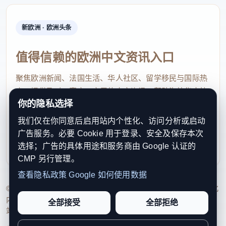
新欧洲 · 欧洲头条
值得信赖的欧洲中文资讯入口
聚焦欧洲新闻、法国生活、华人社区、留学移民与国际热
点，提供及时、真实、实用的中文资讯，帮助海外华人快
你的隐私选择
速了解欧洲动态。
我们仅在你同意后启用站内个性化、访问分析或启动
contact@xinouzhou.com
广告服务。必要 Cookie 用于登录、安全及保存本次
服务支持、版权与合作：工作日优先处理站务、投稿与权
选择；广告的具体用途和服务商由 Google 认证的
利通知
CMP 另行管理。
查看隐私政策
Google 如何使用数据
© 2026 新欧洲·欧洲头条. All Rights Reserved. 本网站持续优化
内容透明度、联系方式与用户权利说明，以提升品牌信任感和
全部接受
全部拒绝
站点完整度。