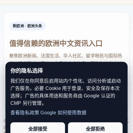
术漫游”延伸至沙滩，推出“群星演唱会”，由人气明
星、电声乐队、本地实力唱将等联袂演出，营造出炫
酷舞美与海风星空相呼应的度假风情。“龙港新城月湖
新欧洲 · 欧洲头条
·青年理想地五一趣玩嘉年华——全民嗨玩·趣享假期”
值得信赖的欧洲中文资讯入口
主题活动以湖畔风光为依托、以音乐欢聚为纽带，打
造沉浸式假日休闲场景。
聚焦欧洲新闻、法国生活、华人社区、留学移民与国际热
点，提供及时、真实、实用的中文资讯，帮助海外华人快
瓯海云顶草上世界 瓯海区文广旅体局供图
你的隐私选择
速了解欧洲动态。
我们仅在你同意后启用站内个性化、访问分析或启动
contact@xinouzhou.com
此外，瑞安寨寮青空“百村万帐”露营大会创新推
广告服务。必要 Cookie 用于登录、安全及保存本次
服务支持、版权与合作：工作日优先处理站务、投稿与权
出“重机自驾+湖畔桨板”组合玩法吸引大量户外爱好
选择；广告的具体用途和服务商由 Google 认证的
利通知
者，“荒野厨房”烹饪赛等特色活动，深受亲子家庭喜
CMP 另行管理。
爱。泰顺乌岩岭自然保护区面向中小学生推出免票自
查看隐私政策
Google 如何使用数据
© 2026 新欧洲·欧洲头条. All Rights Reserved. 本网站持续优化
然研学活动，囊括黄腹角雉观测、标本制作、生态科
内容透明度、联系方式与用户权利说明，以提升品牌信任感和
全部接受
全部拒绝
普等多项活动。平阳顺溪古镇依托明清古建筑群，举