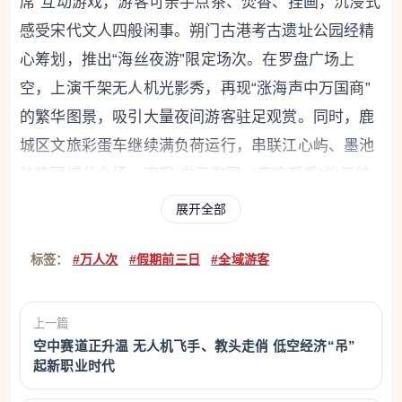
席”互动游戏，游客可亲手点茶、焚香、挂画，沉浸式
感受宋代文人四般闲事。朔门古港考古遗址公园经精
心筹划，推出“海丝夜游”限定场次。在罗盘广场上
空，上演千架无人机光影秀，再现“涨海声中万国商”
的繁华图景，吸引大量夜间游客驻足观赏。同时，鹿
城区文旅彩蛋车继续满负荷运行，串联江心屿、墨池
坊等园博分会场，实现“白天游园、夜晚观秀”的无缝
衔接。
展开全部
标签：
#万人次
#假期前三日
#全域游客
上一篇
空中赛道正升温 无人机飞手、教头走俏 低空经济“吊”
起新职业时代