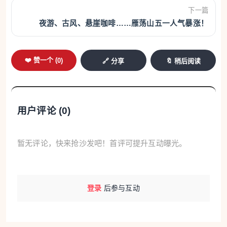
下一篇
夜游、古风、悬崖咖啡……雁荡山五一人气暴涨！
永嘉楠溪江狮子岩景区 @楠溪江
“机票一站通，免费游温州”政策系列福利持续发
❤️ 赞一个 (
0
)
🔗 分享
🔖 稍后阅读
力，为北京、成都、广州等中远程游客跨省打卡奉上
专属好礼。
全市各地文旅活动精彩上演。乐清雁荡山推出登
用户评论 (
0
)
山电梯一跃走红，游客乘梯可直抵卧龙谷，在山巅“云
端祈福”；灵岩景区增设非遗皮影戏夜间场次，拉长游
暂无评论，快来抢沙发吧！首评可提升互动曝光。
客停留时间。楠溪江风景名胜区与台州、丽水等地景
区联合推出活动。洞头区在《向洞头》海上实景演艺
登录
后参与互动
基础上，加开下午场“船体探秘”体验项目。龙湾区在
万达广场开展“票根当钱花”活动，新增“国潮二次元漫
展”，吸引青年群体打卡消费。苍南炎亭景区将“168艺