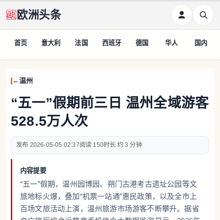
欧洲头条
首页
意大利
法国
西班牙
德国
华人
国内
温州
“五一”假期前三日 温州全域游客
528.5万人次
2026-05-05 02:37
150
约 3 分钟
内容提要
“五一”假期，温州园博园、朔门古港考古遗址公园等文
旅地标火爆，叠加“机票一站通”惠民政策，以及全市上
百场文旅活动上演，温州旅游市场游客不断攀升。据省