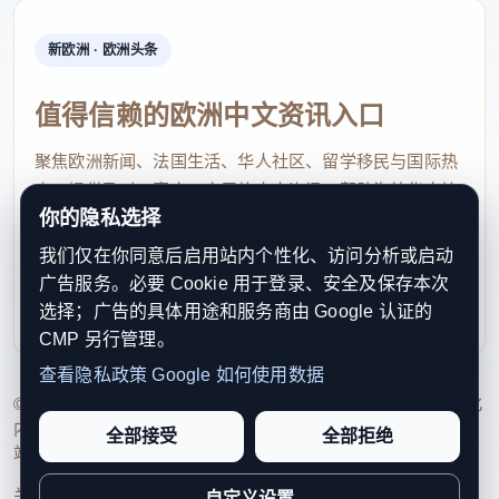
新欧洲 · 欧洲头条
值得信赖的欧洲中文资讯入口
聚焦欧洲新闻、法国生活、华人社区、留学移民与国际热
点，提供及时、真实、实用的中文资讯，帮助海外华人快
你的隐私选择
速了解欧洲动态。
我们仅在你同意后启用站内个性化、访问分析或启动
contact@xinouzhou.com
广告服务。必要 Cookie 用于登录、安全及保存本次
服务支持、版权与合作：工作日优先处理站务、投稿与权
选择；广告的具体用途和服务商由 Google 认证的
利通知
CMP 另行管理。
查看隐私政策
Google 如何使用数据
© 2026 新欧洲·欧洲头条. All Rights Reserved. 本网站持续优化
内容透明度、联系方式与用户权利说明，以提升品牌信任感和
全部接受
全部拒绝
站点完整度。
关于我们
法律声明
编辑规范
日期归档
隐私政策
Cookie 设置
自定义设置