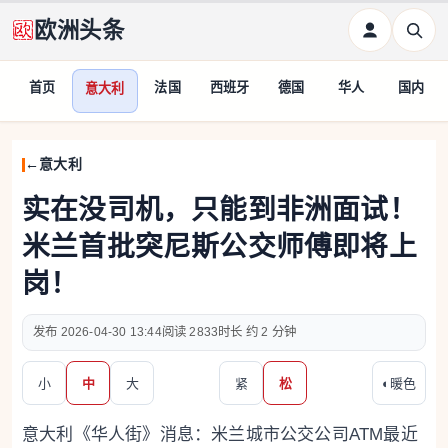
欧洲头条
首页
法国
西班牙
德国
华人
国内
意大利
意大利
实在没司机，只能到非洲面试！
米兰首批突尼斯公交师傅即将上
岗！
2026-04-30 13:44
2833
约 2 分钟
小
中
大
紧
松
◐
暖色
意大利《华人街》消息：米兰城市公交公司ATM最近