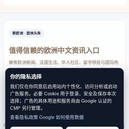
新欧洲 · 欧洲头条
值得信赖的欧洲中文资讯入口
聚焦欧洲新闻、法国生活、华人社区、留学移民与国际热
点，提供及时、真实、实用的中文资讯，帮助海外华人快
你的隐私选择
速了解欧洲动态。
我们仅在你同意后启用站内个性化、访问分析或启动
contact@xinouzhou.com
广告服务。必要 Cookie 用于登录、安全及保存本次
服务支持、版权与合作：工作日优先处理站务、投稿与权
选择；广告的具体用途和服务商由 Google 认证的
利通知
CMP 另行管理。
查看隐私政策
Google 如何使用数据
© 2026 新欧洲·欧洲头条. All Rights Reserved. 本网站持续优化