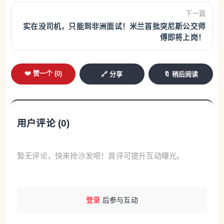
下一篇
实在没司机，只能到非洲面试！米兰首批突尼斯公交师
傅即将上岗！
❤️ 赞一个 (
0
)
🔗 分享
🔖 稍后阅读
用户评论 (
0
)
暂无评论，快来抢沙发吧！首评可提升互动曝光。
登录
后参与互动