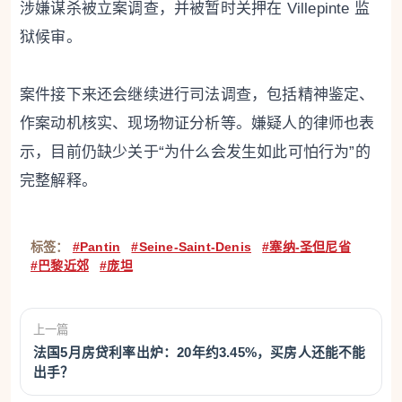
涉嫌谋杀被立案调查，并被暂时关押在 Villepinte 监
狱候审。
案件接下来还会继续进行司法调查，包括精神鉴定、
作案动机核实、现场物证分析等。嫌疑人的律师也表
示，目前仍缺少关于“为什么会发生如此可怕行为”的
完整解释。
标签：
#Pantin
#Seine-Saint-Denis
#塞纳-圣但尼省
#巴黎近郊
#庞坦
上一篇
法国5月房贷利率出炉：20年约3.45%，买房人还能不能
出手？