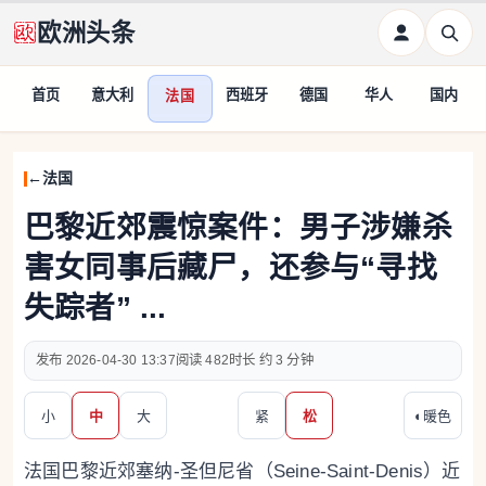
欧洲头条
首页
意大利
西班牙
德国
华人
国内
法国
法国
巴黎近郊震惊案件：男子涉嫌杀
害女同事后藏尸，还参与“寻找
失踪者” ...
2026-04-30 13:37
482
约 3 分钟
小
中
大
紧
松
◐
暖色
法国巴黎近郊塞纳-圣但尼省（Seine-Saint-Denis）近