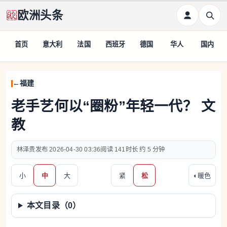
欧洲头条
首页
意大利
法国
西班牙
德国
华人
国内
福建
老手艺何以“圈粉”年轻一代？ 文
教
林泽贵
2026-04-30 03:36
141
约 5 分钟
小
中
大
紧
松
◐
暖色
本文目录（
0
）