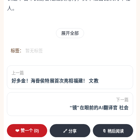
人。
在厦门，刺绣、扎染、拼布等非遗体验正成为越
来越多年轻人线下社交、亲子互动、解压治愈的热门
展开全部
选择。古老手艺为何能“圈粉”年轻一代？年轻人又如
标签：
暂无标签
何为非遗注入新生？记者近日进行了采访。
当非遗能被“用起来”
上一篇
好多金！海昏侯特展首次亮相福建！ 文教
市集现场，最热闹的区域非乡村工匠体验区莫
属。在这里，非遗不再是橱窗里的展品，而是一种可
下一篇
以被看见、被触碰、被参与的手作体验。
“镜”在眼前的AI翻译官 社会
戏曲头饰匠人颜丽璇的摊位前，围满了好奇的年
轻人。她带来了一顶采用掐丝点绸工艺制作的公主
❤️ 赞一个 (
0
)
🔗 分享
🔖 稍后阅读
帽，上面的蝴蝶造型尤为精美。