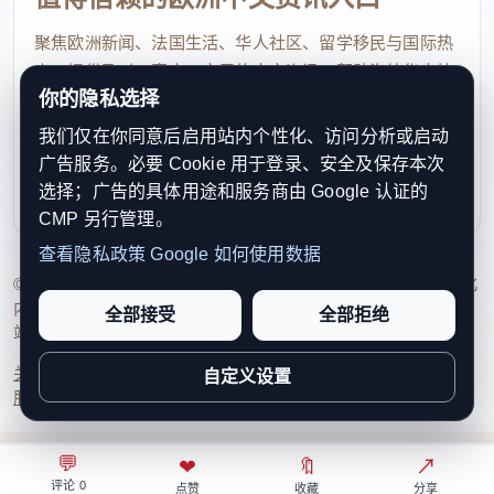
植物染色。她拿起一个栀子果实对记者说：“这个可以
聚焦欧洲新闻、法国生活、华人社区、留学移民与国际热
染出黄色，你闻，还有药味。”又举起一把洋葱皮说：
点，提供及时、真实、实用的中文资讯，帮助海外华人快
“洋葱皮也能染色，很多食物都可以……”
你的隐私选择
速了解欧洲动态。
我们仅在你同意后启用站内个性化、访问分析或启动
今年是蔡黎翡做扎染的第十一年。她曾在企业工
contact@xinouzhou.com
广告服务。必要 Cookie 用于登录、安全及保存本次
服务支持、版权与合作：工作日优先处理站务、投稿与权
作近20年，2016年辞职后全身心投入这门手艺。
选择；广告的具体用途和服务商由 Google 认证的
利通知
CMP 另行管理。
“我的工作室开放体验，也接受定制。早期扎染很
查看隐私政策
Google 如何使用数据
小众，参与者以成人为主，但近几年能明显感受到变
© 2026 新欧洲·欧洲头条. All Rights Reserved. 本网站持续优化
化：来体验扎染的人多了，也更年轻化了。”蔡黎翡
内容透明度、联系方式与用户权利说明，以提升品牌信任感和
全部接受
全部拒绝
站点完整度。
说，为了让扎染更易上手，她还运用吸管式绘染工具
改良了传统工艺。
关于我们
法律声明
编辑规范
日期归档
隐私政策
Cookie 设置
自定义设置
服务条款
联系我们
她解释道：“很多人以为云贵川才有扎染，其实闽
南也有自己的省级非遗技艺——安溪蓝印花布。”她指
💬
⌂
◎
❤
↗
🔖
↗
○
评论 0
首页
关注
热榜
我的
点赞
收藏
分享