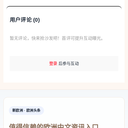
“带羽毛的，舞台上用来区分番邦公主的形象；没
用户评论 (
0
)
有羽毛的，是刀马旦的头饰。”她一边细致地讲解，一
边让大家试戴。
暂无评论，快来抢沙发吧！首评可提升互动曝光。
颜丽璇是海沧区级非物质文化遗产代表性项目“戏
曲头饰制作技艺”的首位代表性传承人。50多岁的她，
翻遍戏曲资料优化设计，推出了“凤仪华裳”等爆款套
登录
后参与互动
装。她并不满足于复刻传统，而是将戏曲元素拆解，
设计出凤冠摆件、车挂件、胸针、压襟等生活化产
品。
“非遗不是博物馆展品，走进生活才能更有生命
力。”她说。
新欧洲 · 欧洲头条
不远处的摊位上，闽南扎染匠人蔡黎翡正在演示
值得信赖的欧洲中文资讯入口