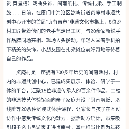
贵 黄星榕
）戏曲头饰、闽南纸扎、传统扎染、手工制
鼓……日前，在厦门市海沧区嵩屿街道贞庵村非遗共
创中心开市的首届“贞有吉市”非遗文化市集上，8位乡
村工匠带着他们的老手艺走出工坊，与20余家新锐手
作品牌同场亮相。现场人头攒动，年轻人举着手机拍
下精美的头饰，小朋友围在扎染摊位前好奇地等待着
自己的作品。
贞庵村是一座拥有700多年历史的闽南渔村，村
内的非遗共创中心，已建成集展示、体验、研学于一
体的平台，汇聚15位非遗传承人的百余件作品，二楼
的非遗技艺体验馆面向亲子家庭开设了闽南剪纸、漆
线雕等20余种沉浸式体验课程，让家长与孩子在互动
协作中感受传统文化的魅力。据活动方统计，市集吸
引超千名市民游客走进贞庵村，其中相当比例为年轻