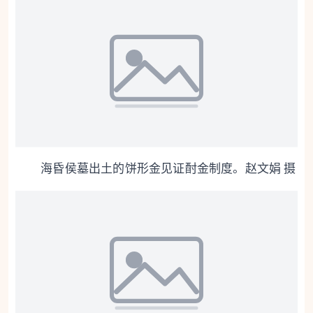
海昏侯墓出土的饼形金见证酎金制度。赵文娟 摄