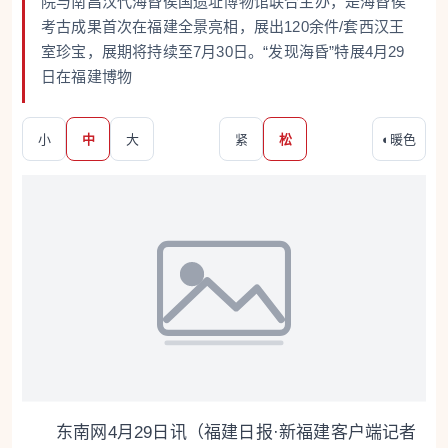
院与南昌汉代海昏侯国遗址博物馆联合主办，是海昏侯
考古成果首次在福建全景亮相，展出120余件/套西汉王
室珍宝，展期将持续至7月30日。“发现海昏”特展4月29
日在福建博物
小
中
大
紧
松
◐
暖色
东南网4月29日讯（福建日报·新福建客户端记者