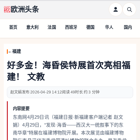
欧洲头条
首页
意大利
法国
西班牙
德国
华人
国内
福建
好多金！海昏侯特展首次亮相福
建！ 文教
赵文娟
2026-04-29 14:12
49
约 3 分钟
内容提要
东南网4月29日讯（福建日报·新福建客户端记者 赵文
娟）4月29日，“发现·海昏——西汉大一统叙事下的东
南华章”特展在福建博物院开展。本次展览由福建博物