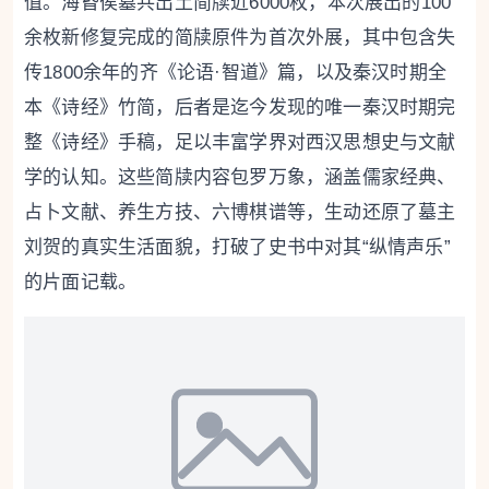
值。海昏侯墓共出土简牍近6000枚，本次展出的100
余枚新修复完成的简牍原件为首次外展，其中包含失
传1800余年的齐《论语·智道》篇，以及秦汉时期全
本《诗经》竹简，后者是迄今发现的唯一秦汉时期完
整《诗经》手稿，足以丰富学界对西汉思想史与文献
学的认知。这些简牍内容包罗万象，涵盖儒家经典、
占卜文献、养生方技、六博棋谱等，生动还原了墓主
刘贺的真实生活面貌，打破了史书中对其“纵情声乐”
的片面记载。