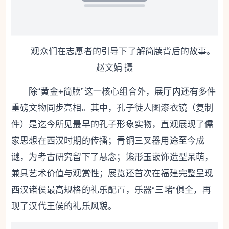
观众们在志愿者的引导下了解简牍背后的故事。
赵文娟 摄
除“黄金+简牍”这一核心组合外，展厅内还有多件
重磅文物同步亮相。其中，孔子徒人图漆衣镜（复制
件）是迄今所见最早的孔子形象实物，直观展现了儒
家思想在西汉时期的传播；青铜三叉器用途至今成
谜，为考古研究留下了悬念；熊形玉嵌饰造型呆萌，
兼具艺术价值与观赏性；展览还首次在福建完整呈现
西汉诸侯最高规格的礼乐配置，乐器“三堵”俱全，再
现了汉代王侯的礼乐风貌。