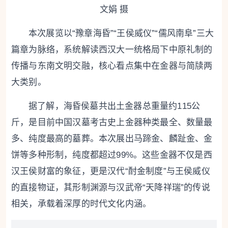
文娟 摄
本次展览以“豫章海昏”“王侯威仪”“儒风南阜”三大
篇章为脉络，系统解读西汉大一统格局下中原礼制的
传播与东南文明交融，核心看点集中在金器与简牍两
大类别。
据了解，海昏侯墓共出土金器总重量约115公
斤，是目前中国汉墓考古史上金器种类最全、数量最
多、纯度最高的墓葬。本次展出马蹄金、麟趾金、金
饼等多种形制，纯度都超过99%。这些金器不仅是西
汉王侯财富的象征，更是汉代“酎金制度”与王侯威仪
的直接物证，其形制渊源与汉武帝“天降祥瑞”的传说
相关，承载着深厚的时代文化内涵。