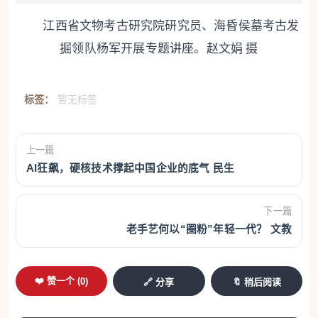
江西省文物考古研究院研究员、海昏侯墓考古发
掘领队杨军开展专题讲座。赵文娟 摄
标签：
暂无标签
上一篇
AI狂飙，硬核技术撑起中国企业的底气 民生
下一篇
老手艺何以“圈粉”年轻一代？ 文教
❤️ 赞一个 (
0
)
🔗 分享
🔖 稍后阅读