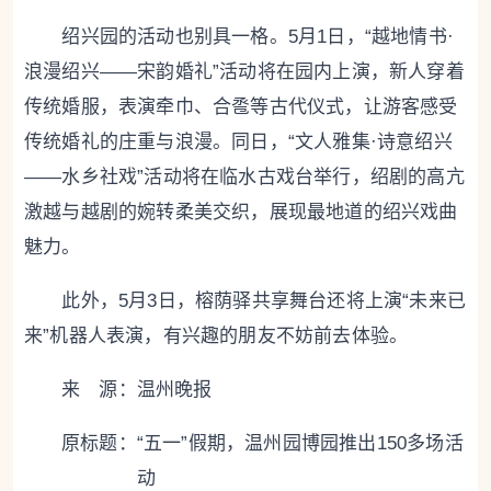
绍兴园的活动也别具一格。5月1日，“越地情书·
浪漫绍兴——宋韵婚礼”活动将在园内上演，新人穿着
传统婚服，表演牵巾、合卺等古代仪式，让游客感受
传统婚礼的庄重与浪漫。同日，“文人雅集·诗意绍兴
——水乡社戏”活动将在临水古戏台举行，绍剧的高亢
激越与越剧的婉转柔美交织，展现最地道的绍兴戏曲
魅力。
此外，5月3日，榕荫驿共享舞台还将上演“未来已
来”机器人表演，有兴趣的朋友不妨前去体验。
来 源：温州晚报
原标题：
“五一”假期，温州园博园推出150多场活
动