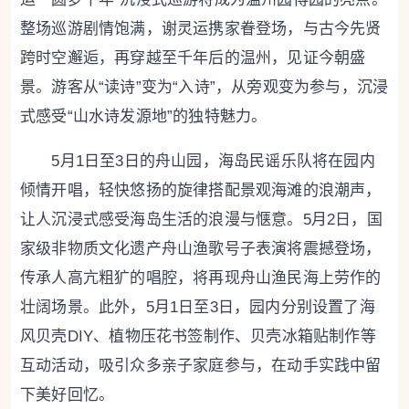
整场巡游剧情饱满，谢灵运携家眷登场，与古今先贤
跨时空邂逅，再穿越至千年后的温州，见证今朝盛
景。游客从“读诗”变为“入诗”，从旁观变为参与，沉浸
式感受“山水诗发源地”的独特魅力。
5月1日至3日的舟山园，海岛民谣乐队将在园内
倾情开唱，轻快悠扬的旋律搭配景观海滩的浪潮声，
让人沉浸式感受海岛生活的浪漫与惬意。5月2日，国
家级非物质文化遗产舟山渔歌号子表演将震撼登场，
传承人高亢粗犷的唱腔，将再现舟山渔民海上劳作的
壮阔场景。此外，5月1日至3日，园内分别设置了海
风贝壳DIY、植物压花书签制作、贝壳冰箱贴制作等
互动活动，吸引众多亲子家庭参与，在动手实践中留
下美好回忆。