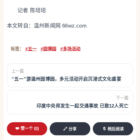
记者 陈培培
本文转自：
温州新闻网 66wz.com
标签：
#五一
#园博园
#多场活动
上一篇
“五一”游温州园博园，多元活动开启沉浸式文化盛宴
下一篇
印度中央邦发生一起交通事故 已致12人死亡
❤️ 赞一个 (
0
)
🔗 分享
🔖 稍后阅读