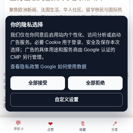
聚焦欧洲新闻、法国生活、华人社区、留学移民与国际热
点，提供及时、真实、实用的中文资讯，帮助海外华人快
你的隐私选择
速了解欧洲动态。
我们仅在你同意后启用站内个性化、访问分析或启动
contact@xinouzhou.com
广告服务。必要 Cookie 用于登录、安全及保存本次
服务支持、版权与合作：工作日优先处理站务、投稿与权
选择；广告的具体用途和服务商由 Google 认证的
利通知
CMP 另行管理。
查看隐私政策
Google 如何使用数据
© 2026 新欧洲·欧洲头条. All Rights Reserved. 本网站持续优化
内容透明度、联系方式与用户权利说明，以提升品牌信任感和
全部接受
全部拒绝
站点完整度。
关于我们
法律声明
编辑规范
日期归档
隐私政策
Cookie 设置
自定义设置
服务条款
联系我们
💬
⌂
◎
❤
↗
🔖
↗
○
评论 0
首页
关注
热榜
我的
点赞
收藏
分享