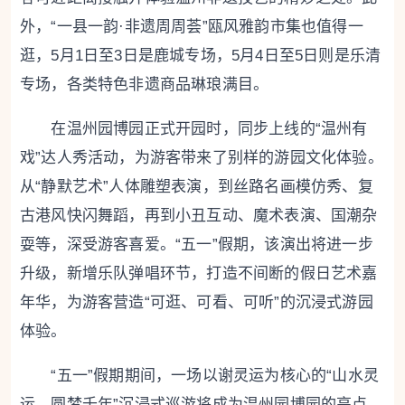
外，“一县一韵·非遗周周荟”瓯风雅韵市集也值得一
逛，5月1日至3日是鹿城专场，5月4日至5日则是乐清
专场，各类特色非遗商品琳琅满目。
在温州园博园正式开园时，同步上线的“温州有
戏”达人秀活动，为游客带来了别样的游园文化体验。
从“静默艺术”人体雕塑表演，到丝路名画模仿秀、复
古港风快闪舞蹈，再到小丑互动、魔术表演、国潮杂
耍等，深受游客喜爱。“五一”假期，该演出将进一步
升级，新增乐队弹唱环节，打造不间断的假日艺术嘉
年华，为游客营造“可逛、可看、可听”的沉浸式游园
体验。
“五一”假期期间，一场以谢灵运为核心的“山水灵
运 圆梦千年”沉浸式巡游将成为温州园博园的亮点。