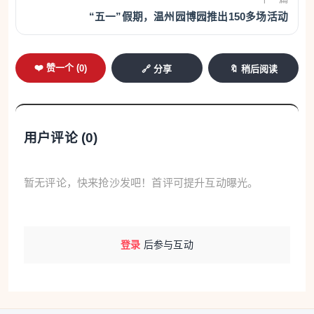
“五一”假期，温州园博园推出150多场活动
❤️ 赞一个 (
0
)
🔗 分享
🔖 稍后阅读
用户评论 (
0
)
暂无评论，快来抢沙发吧！首评可提升互动曝光。
在温州园博园正式开园时，同步上线的“温州有
戏”达人秀活动，为游客带来了别样的游园文化体验。
从“静默艺术”人体雕塑表演，到丝路名画模仿秀、复
登录
后参与互动
古港风快闪舞蹈，再到小丑互动、魔术表演、国潮杂
耍等，深受游客喜爱。如今，“温州有戏”达人秀活动
实现常态化演出，每周末带来精彩艺术体验。而此次