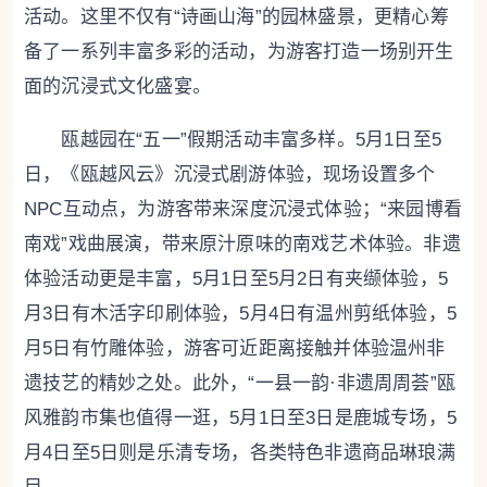
活动。
这里不仅有“诗画山海”的园林盛景，更精心筹
备了一系列丰富多彩的活动，为游客打造一场别开生
面的沉浸式文化盛宴。
瓯越园在“五一”假期活动丰富多样。5月1日至5
日，《瓯越风云》沉浸式剧游体验，现场设置多个
NPC互动点，
为游客带来深度沉浸式体验；
“来园博看
南戏”戏曲展演，带来原汁原味的南戏艺术体验。非遗
体验活动更是丰富，5月1日至5月2日有夹缬体验，5
月3日有木活字印刷体验，5月4日有温州剪纸体验，5
月5日有竹雕体验，游客可近距离接触并体验温州非
遗技艺的精妙之处。此外，“一县一韵·非遗周周荟”瓯
风雅韵市集也值得一逛，5月1日至3日是鹿城专场，5
月4日至5日则是乐清专场，各类特色非遗商品琳琅满