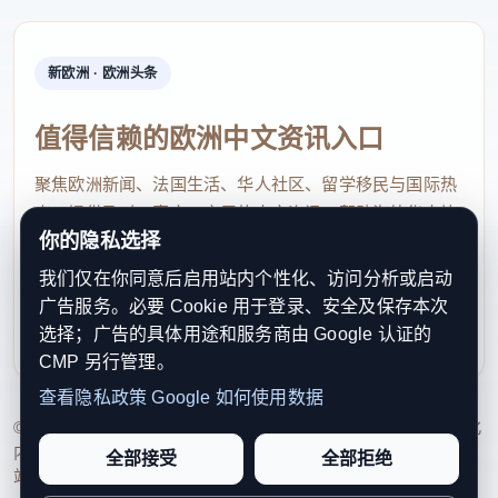
“五一”假期，该演出将进一步升级，新增乐队弹唱环
节，打造不间断的假日艺术嘉年华，为游客营造“可
新欧洲 · 欧洲头条
逛、可看、可听”的沉浸式游园体验。
值得信赖的欧洲中文资讯入口
聚焦欧洲新闻、法国生活、华人社区、留学移民与国际热
点，提供及时、真实、实用的中文资讯，帮助海外华人快
你的隐私选择
速了解欧洲动态。
我们仅在你同意后启用站内个性化、访问分析或启动
contact@xinouzhou.com
广告服务。必要 Cookie 用于登录、安全及保存本次
服务支持、版权与合作：工作日优先处理站务、投稿与权
选择；广告的具体用途和服务商由 Google 认证的
利通知
CMP 另行管理。
查看隐私政策
Google 如何使用数据
© 2026 新欧洲·欧洲头条. All Rights Reserved. 本网站持续优化
内容透明度、联系方式与用户权利说明，以提升品牌信任感和
全部接受
全部拒绝
站点完整度。