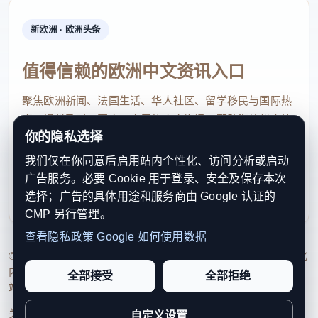
新欧洲 · 欧洲头条
值得信赖的欧洲中文资讯入口
聚焦欧洲新闻、法国生活、华人社区、留学移民与国际热
点，提供及时、真实、实用的中文资讯，帮助海外华人快
你的隐私选择
速了解欧洲动态。
我们仅在你同意后启用站内个性化、访问分析或启动
contact@xinouzhou.com
广告服务。必要 Cookie 用于登录、安全及保存本次
服务支持、版权与合作：工作日优先处理站务、投稿与权
选择；广告的具体用途和服务商由 Google 认证的
利通知
CMP 另行管理。
查看隐私政策
Google 如何使用数据
© 2026 新欧洲·欧洲头条. All Rights Reserved. 本网站持续优化
内容透明度、联系方式与用户权利说明，以提升品牌信任感和
全部接受
全部拒绝
站点完整度。
关于我们
法律声明
编辑规范
日期归档
隐私政策
Cookie 设置
自定义设置