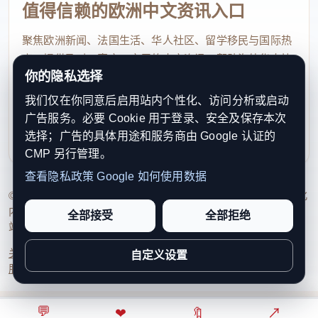
值得信赖的欧洲中文资讯入口
聚焦欧洲新闻、法国生活、华人社区、留学移民与国际热
点，提供及时、真实、实用的中文资讯，帮助海外华人快
你的隐私选择
速了解欧洲动态。
我们仅在你同意后启用站内个性化、访问分析或启动
contact@xinouzhou.com
广告服务。必要 Cookie 用于登录、安全及保存本次
服务支持、版权与合作：工作日优先处理站务、投稿与权
选择；广告的具体用途和服务商由 Google 认证的
利通知
CMP 另行管理。
查看隐私政策
Google 如何使用数据
© 2026 新欧洲·欧洲头条. All Rights Reserved. 本网站持续优化
内容透明度、联系方式与用户权利说明，以提升品牌信任感和
全部接受
全部拒绝
站点完整度。
关于我们
法律声明
编辑规范
日期归档
隐私政策
Cookie 设置
自定义设置
服务条款
联系我们
💬
⌂
◎
❤
↗
🔖
↗
○