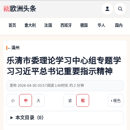
欧洲头条
首页
意大利
法国
西班牙
德国
华人
国内
温州
乐清市委理论学习中心组专题学
习习近平总书记重要指示精神
2026-04-30 03:57
140
约 2 分钟
小
中
大
紧
松
◐
暖色
本文目录（
0
）