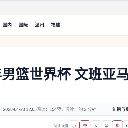
国内
国际
温州
福建
年男篮世界杯 文班亚
：
2026-04-23 12:05
阅读：
194
预计阅读：
约 2 分钟
纠错与
阅读设置
小
中
大
紧
松
◐