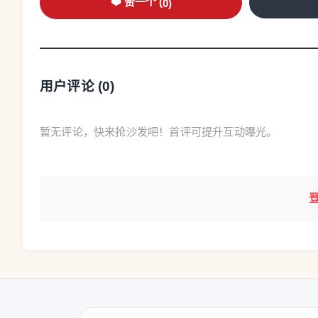
❤️ 赞一个 (
0
)
用户评论 (
0
)
暂无评论，快来抢沙发吧！首评可提升互动曝光。