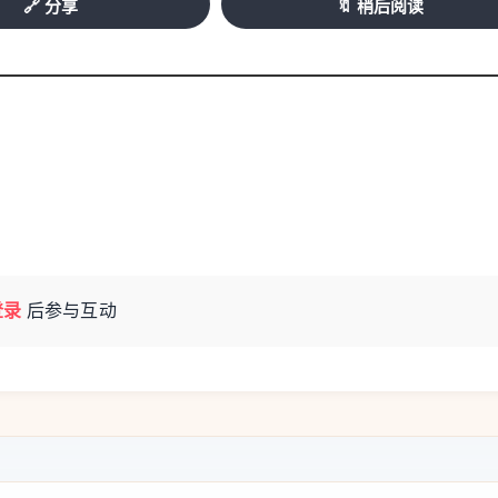
🔗 分享
🔖 稍后阅读
登录
后参与互动