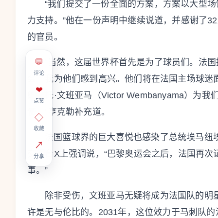
“我们提交了一份全面的方案，方案以大型
力支持。”他在一份声明中继续说道，并感谢了3
的官员。
“当然，这届世界杯首先是为了球员们。法
💬
评论
会。我为他们感到高兴。他们将在法国主场球迷面前比
❤
维克托·文班亚马（Victor Wembanyama
点赞
使。”亨克勒补充道。
◇
收藏
法国篮球界的巨大喜悦也感染了总统埃马纽埃
↗
交平台X上强调说，“巴黎奥运会之后，法国再次
分享
事。”
除非受伤，文班亚马无疑将成为法国队的明
许是无与伦比的。2031年，这位效力于马刺队的