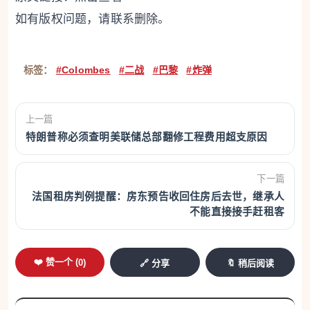
如有版权问题，请联系删除。
标签：
#Colombes
#二战
#巴黎
#炸弹
上一篇
特朗普称必须查明美联储总部翻修工程费用超支原因
下一篇
法国租房判例提醒：房东预告收回住房后去世，继承人
不能直接接手赶租客
❤️ 赞一个 (
0
)
🔗 分享
🔖 稍后阅读