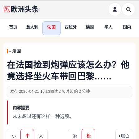
欧洲头条
首页
意大利
西班牙
德国
华人
国内
法国
法国
在法国捡到炮弹应该怎么办？他
竟选择坐火车带回巴黎……
2026-04-21 16:13
270
约 2 分钟
内容提要
从未想过还有这样一种选项。
小
中
大
紧
松
◐
暖色