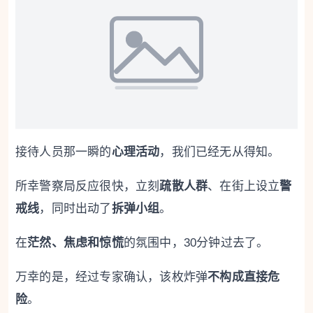
接待人员那一瞬的
心理活动
，我们已经无从得知。
所幸警察局反应很快，立刻
疏散人群
、在街上设立
警
戒线
，同时出动了
拆弹小组
。
在
茫然、焦虑和惊慌
的氛围中，30分钟过去了。
万幸的是，经过专家确认，该枚炸弹
不构成直接危
险
。