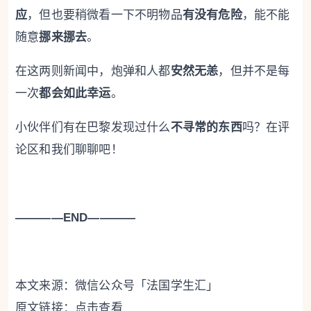
应
，但也要稍微看一下不明物品
有没有危险
，能不能
随意
挪来挪去
。
在这两则新闻中，炮弹和人都
安然无恙
，但并不是每
一次
都会如此幸运
。
小伙伴们有在巴黎发现过什么
不寻常的东西
吗？在评
论区和我们聊聊吧！
————END————
本文来源：微信公众号「法国学生汇」
原文链接：
点击查看