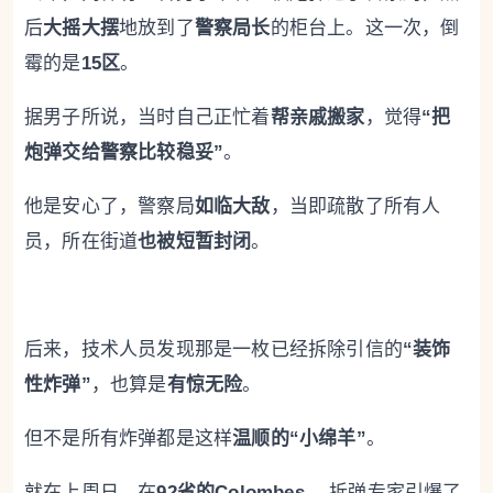
后
大摇大摆
地放到了
警察局长
的柜台上。这一次，倒
霉的是
15区
。
据男子所说，当时自己正忙着
帮亲戚搬家
，觉得
“把
炮弹交给警察比较稳妥”
。
他是安心了，警察局
如临大敌
，当即疏散了所有人
员，所在街道
也被短暂封闭
。
后来，技术人员发现那是一枚已经拆除引信的
“装饰
性炸弹”
，也算是
有惊无险
。
但不是所有炸弹都是这样
温顺的“小绵羊”
。
就在上周日，在
92省的Colombes
，拆弹专家引爆了