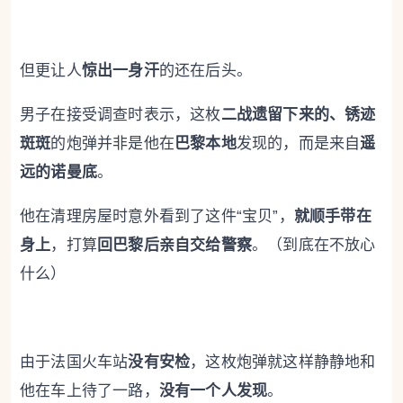
但更让人
惊出一身汗
的还在后头。
男子在接受调查时表示，这枚
二战遗留下来的、锈迹
斑斑
的炮弹并非是他在
巴黎本地
发现的，而是来自
遥
远的诺曼底
。
他在清理房屋时意外看到了这件“宝贝”，
就顺手带在
身上
，打算
回巴黎后亲自交给警察
。（到底在不放心
什么）
由于法国火车站
没有安检
，这枚炮弹就这样静静地和
他在车上待了一路，
没有一个人发现
。