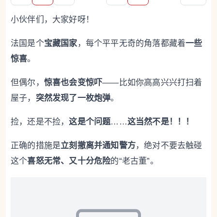
小伙伴们，大家好呀！
法国是个
宝藏国家
，每个平平无奇的角落都藏着
一些
惊喜
。
但偶尔，
惊喜也会
变惊吓
——比如你高高兴兴打扫着
屋子，
突然发现了一枚炮弹
。
捡，还是不捡，
这是个问题
……
这当然不是！！！
正确的措施是
立刻撤离并通知警方
，绝对不要去触碰
这个
喜怒无常、又十分危险
的“老古董”。