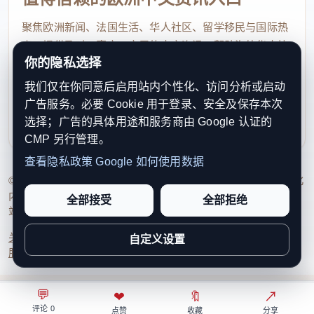
文创手作区不仅有瓯绣、黄杨木雕、屏纸版画、
聚焦欧洲新闻、法国生活、华人社区、留学移民与国际热
剪纸、米塑等温州非遗，还有独立设计师带来的3D打
点，提供及时、真实、实用的中文资讯，帮助海外华人快
印文创、手作珍珠、个性香氛。你可以淘一件独一无
你的隐私选择
速了解欧洲动态。
二的小物，也可以坐在摊前看匠人现场制作。
我们仅在你同意后启用站内个性化、访问分析或启动
contact@xinouzhou.com
广告服务。必要 Cookie 用于登录、安全及保存本次
服务支持、版权与合作：工作日优先处理站务、投稿与权
书香阅读区是亲子互动的好去处。瓯海区图书馆
选择；广告的具体用途和服务商由 Google 认证的
利通知
把世界读书日活动搬到了街区中央。“答案之书”互动
CMP 另行管理。
墙、“敲染春天·叶间书香”区域里，孩子们可以体验植
查看隐私政策
Google 如何使用数据
© 2026 新欧洲·欧洲头条. All Rights Reserved. 本网站持续优化
物拓印和树叶书签制作，用叶片的纹理“涂鸦”出独一
内容透明度、联系方式与用户权利说明，以提升品牌信任感和
全部接受
全部拒绝
无二的自然画作，把春天的印记带回家。现场还有“春
站点完整度。
天里的读书会”和“我的绿色书单”活动。这里堪称闹市
关于我们
法律声明
编辑规范
日期归档
隐私政策
Cookie 设置
自定义设置
中的一处安静角落。
服务条款
联系我们
生活美食区则汇聚了温州大馄饨、灯盏糕、山粉
💬
⌂
◎
❤
↗
🔖
↗
○
糊、瓯柑冰淇淋等老味道，以及新西兰牛排、港式章
评论 0
首页
关注
热榜
我的
点赞
收藏
分享