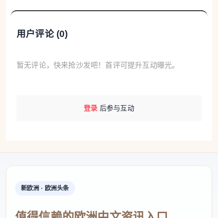
四大主题区玩转一整天
用户评论 (
0
)
4月15日至26日，每天10:00至20:00，位于中央
景观大道的“印象潮坊”市集持续开放。100个摊位划分
暂无评论，快来抢沙发吧！首评可提升互动曝光。
为文创手作、书香阅读、生活美食、汽车品鉴四大主
题区，满足全年龄段的需求。
登录
后参与互动
新欧洲 · 欧洲头条
值得信赖的欧洲中文资讯入口