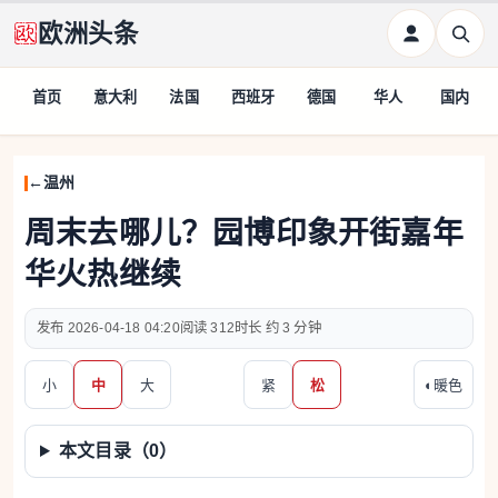
欧洲头条
首页
意大利
法国
西班牙
德国
华人
国内
温州
周末去哪儿？园博印象开街嘉年
华火热继续
2026-04-18 04:20
312
约 3 分钟
小
中
大
紧
松
◐
暖色
本文目录（
0
）