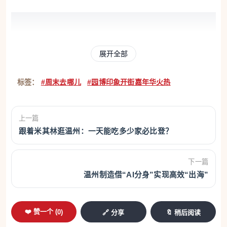
展开全部
标签：
#周末去哪儿
#园博印象开街嘉年华火热
上一篇
跟着米其林逛温州：一天能吃多少家必比登？
如果错过了开街日，周末还有机会。4月18日、
19日，“武安侯”骑马秀与机甲巡游将在18日的11:00、
下一篇
14:00、18:00以及19日的9:30、13:00、18:00再次登
温州制造借“AI分身”实现高效“出海”
场。巡游路线从主入口广场出发，沿中央景观大道行
至沿街商铺。欢迎市民前来共享周末狂欢。
❤️ 赞一个 (
0
)
🔗 分享
🔖 稍后阅读
印象潮坊市集持续至26日