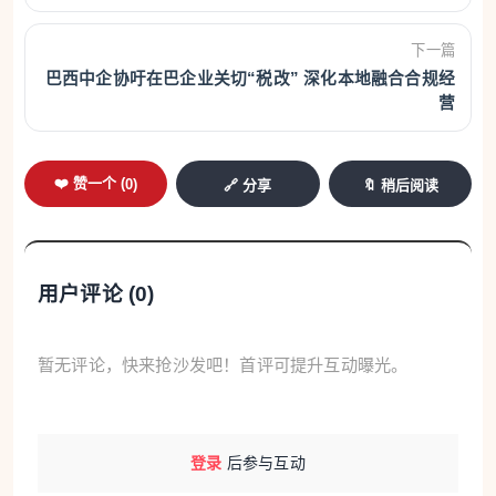
会真的开始模仿，认真尝试改变自己的生活方式。甚
下一篇
至有人留言说，已经开始学习中文，办理签证，准备
巴西中企协吁在巴企业关切“税改” 深化本地融合合规经
来中国旅游、留学。”
营
“其实在美国，很多人经常使用中国产品、吃中
❤️ 赞一个 (
0
)
🔗 分享
🔖 稍后阅读
餐，但这并不意味着他们了解中国文化。”朱溪瑞分享
道，“我的短视频讲的更多的是一种文化习俗，是那种
可以亲身去试一试的体验。我觉得，正是这种深度体
用户评论 (
0
)
验的机会，让大家产生了对中国文化的兴趣。”
随着“成为中国人”话题热度攀升，越来越多的华
暂无评论，快来抢沙发吧！首评可提升互动曝光。
侨华人也成为她的观众。朱溪瑞鼓励大家像她一样，
从日常习惯开始，主动分享各自的家族传统和中式生
活细节，“从‘一杯热水’开始，让更多人了解中国。”
登录
后参与互动