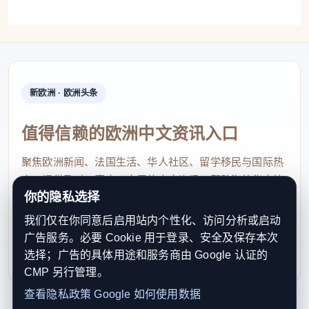
图为朱溪瑞身着汉服游览西安大唐芙蓉园。杨英琦 摄
此次陕西之旅，最令朱溪瑞印象深刻的是黄帝陵
祭祖活动。“我原本以为这是一件很忧伤的事。”她回
忆道，“但当我与许多华侨华人并肩而立时，我真切感
新欧洲 · 欧洲头条
受到文化血脉将我们凝结在一起的震撼。那一刻，一
值得信赖的欧洲中文资讯入口
股自豪感油然而生。这趟旅程既是寻根，更是我们在
寻找一种文化上的归属感。”
聚焦欧洲新闻、法国生活、华人社区、留学移民与国际热
点，提供及时、真实、实用的中文资讯，帮助海外华人快
此后，朱溪瑞并未停下脚步。游览陈炉古镇，探
你的隐私选择
速了解欧洲动态。
访棕色大熊猫，漫步骊山脚下的华清池，也换上汉服
我们仅在你同意后启用站内个性化、访问分析或启动
contact@xinouzhou.com
走进西安的唐风市井街区。“小时候穿汉服，只觉得可
广告服务。必要 Cookie 用于登录、安全及保存本次
服务支持、版权与合作：工作日优先处理站务、投稿与权
选择；广告的具体用途和服务商由 Google 认证的
以漂亮地拍照。但在西安，汉服让我感到真的好像穿
利通知
CMP 另行管理。
越了一样。”13日晚，她发布身着汉服的短视频后，有
查看隐私政策
Google 如何使用数据
海外网友留言：“我正在计划一趟中国之旅，我要把这