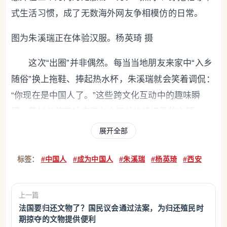
式生活习惯，成了无数海外网友争相模仿的日常。
图为朱溪瑞正在体验汉服。杨英琦 摄
这次“出圈”并非偶然。每当当地朋友来家中“入乡
随俗”换上拖鞋、捧起热水杯，朱溪瑞就会笑着调侃：
“你现在是中国人了。”这些跨文化互动中的趣味瞬
间，是她从使用社交平台之初就持续记录的主题。
展开全部
记者注意到，朱溪瑞多条关于中式生活习惯的视
频浏览量过百万。从介绍春节穿红色衣服，到录制煮
标签：
#中国人
#成为中国人
#朱溪瑞
#杨英琦
#西安
苹果水教程，再到解释中国人为何喝热水……其中一
条关于室内穿拖鞋的视频，浏览量已超六百万。
上一篇
法国要归还文物了？国民议会通过法案，为归还殖民时
海外网友对中式生活的热情，令朱溪瑞惊喜又意
期掠夺的文物提供便利
外。“我知道大家对中国文化有好奇心，但没想到他们