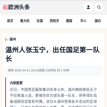
欧洲头条
首页
意大利
法国
西班牙
德国
华人
国内
温州
温州人张玉宁，出任国足第一队
长
2026-04-11 03:26
158
约 2 分钟
内容提要
近日，中国男足最新集训名单公布，温州籍前锋张玉宁
不仅再度入选，更被任命为球队第一队长，将带领队伍
备战国际足联系列赛。这位从温州苍南金乡走出的足球