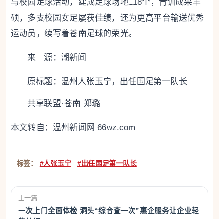
与校园足球活动，建成足球场地118个，青训成果丰
硕，多支校园女足屡获佳绩，还为更高平台输送优秀
运动员，续写着苍南足球的荣光。
来 源：潮新闻
原标题：
温州人张玉宁，出任国足第一队长
共享联盟·苍南 郑璐
本文转自：
温州新闻网 66wz.com
标签：
#人张玉宁
#出任国足第一队长
上一篇
一次上门全面体检 洞头“综合查一次”惠企服务让企业轻