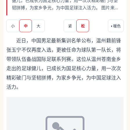
健儿，已成长为国足核心力量，用一次次精彩破门与坚
韧拼搏，为家乡争光，为中国足球注入活力。 图片来...
小
中
大
紧
松
◐
暖色
近日，中国男足最新集训名单公布，温州籍前锋
张玉宁不仅再度入选，更被任命为球队第一队长，将
带领队伍备战国际足联系列赛。这位从温州苍南金乡
走出的足球健儿，已成长为国足核心力量，用一次次
精彩破门与坚韧拼搏，为家乡争光，为中国足球注入
活力。