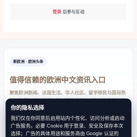
登录
后参与互动
新欧洲 · 欧洲头条
值得信赖的欧洲中文资讯入口
聚焦欧洲新闻、法国生活、华人社区、留学移民与国际热
点，提供及时、真实、实用的中文资讯，帮助海外华人快
你的隐私选择
速了解欧洲动态。
我们仅在你同意后启用站内个性化、访问分析或启动
contact@xinouzhou.com
广告服务。必要 Cookie 用于登录、安全及保存本次
服务支持、版权与合作：工作日优先处理站务、投稿与权
选择；广告的具体用途和服务商由 Google 认证的
利通知