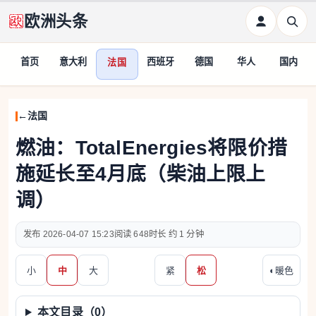
欧洲头条
首页
意大利
西班牙
德国
华人
国内
法国
法国
燃油：TotalEnergies将限价措
施延长至4月底（柴油上限上
调）
2026-04-07 15:23
648
约 1 分钟
小
中
大
紧
松
◐
暖色
本文目录（
0
）