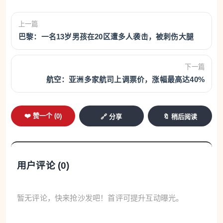
上一篇
巴黎：一名13岁男孩在20区遭多人袭击，被刺伤大腿
下一篇
航空：亚洲多家航司上调票价，涨幅最高达40%
❤️ 赞一个 (
0
)
🔗 分享
🔖 稍后阅读
用户评论 (
0
)
暂无评论，快来抢沙发吧！首评可提升互动曝光。