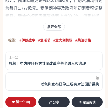
欧元，高速公路更是高达2.145欧元；自助汽油均价则
为每升1.777欧元。受伊朗冲突及政府年初消费税调整
影响，柴油价格较去年复活节上涨30.2%，每箱油多
花约24欧元。消费者协会Codacons预计，复活节期
展开全部
间约6000万辆汽车上路，燃油总成本将较去年增加近
13亿欧元。全国消费者联盟指出，博尔扎诺柴油为全
标签：
#伊朗战争
#复活节
#意大利机场
#柴油价格
意最贵。当局已加强供应链检查，逾百家企业被移送
司法机关。
上一篇
视频丨中方呼吁各方共同改革完善全球人权治理
4.气温直达26°C，米兰迎来初夏
4月5日3Bmeteo报道，未来几日，米兰乃至全国都将
下一篇
迎来阳光灿烂、暖意融融的天气，仿佛初夏。尤其是
以色列宣布已停止所有对法国防采购
复活节星期一（4月6日），气温将尤为宜人。气象学
家解释称，这股温暖得益于亚热带高压系统向西欧与
❤️ 赞一个 (
0
)
🔗 分享
🔖 稍后阅读
意大利的延伸，使得春日气息愈发浓郁，气候更像五