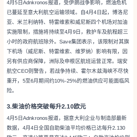
4月5日Adnkronos报道，受伊朗战争影响，燃油危机
已蔓延至意大利航空运输领域。自4月4日起，博洛尼
亚、米兰利纳特、特雷维索和威尼斯四个机场对加油
实施限制，措施将持续至4月9日，救护车及航程超三
小时的政府航班除外。Save集团表示，该限制对其旗
下机场（威尼斯、特雷维索、维罗纳）影响有限，因
另有供应商保障，洲际及申根区航班运营正常。瑞安
航空CEO则警告，若战争持续、霍尔木兹海峡不尽快
重开，5至6月期间约10%-25%的燃油供应可能面临风
险。
3.柴油价格突破每升2.10欧元
4月5日Adnkronos报道，据意大利企业与制造部最新
数据，4月4日全国自助柴油平均价格已达每升2.130