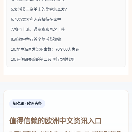
协议规定的周日工作加薪，而无假日津贴。与之相
5.复活节工资单上的奖金怎么发？
反，复活节星期一（Pasquetta）则被明确认定为法定
6.70%意大利人选择待在家中
假日，享有带薪休假及工作补偿等全部保护。
7.物价上涨，通货膨胀再次上升
8.新教宗举行首个复活节弥撒
6.70%意大利人选择待在家中
10.地中海再发沉船事故：70至80人失踪
4月5日AGI通讯社报道，国家统计局联合Coldiretti/Ixè
10.在伊朗失踪的第二名飞行员被找到
发布的最新统计调查显示，今年复活节期间，70%的
意大利人选择留在家中，与亲友共度节日。平均每户
六人，家庭餐饮消费约76欧元，较去年下降7%。另有
17%的人外出就餐，7%计划野餐。不过，无论南北，
美食始终是餐桌上的主角。传统菜肴仍占主导：羊肉
新欧洲 · 欧洲头条
出现在33%的餐桌上，鸡蛋更是绝对主角，预计全国
将消耗约3亿个鸡蛋。从阿布鲁佐到西西里，各地特
值得信赖的欧洲中文资讯入口
色食谱琳琅满目，复活节午餐平均烹饪时长为1.5小