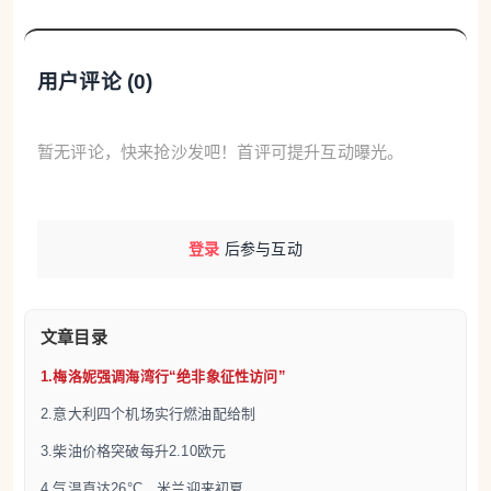
月时节。预计从复活节周一起至周三，米兰最低气温
在12至13°C之间，最高气温将攀升至25至26°C。自4
用户评论 (
0
)
月9日（周四）起，气温将略有回落。经历了三月下
旬与四月初的风雨阴冷后，市民终于可以安心度过一
暂无评论，快来抢沙发吧！首评可提升互动曝光。
个明媚的假期。
5.复活节工资单上的奖金怎么发？
登录
后参与互动
4月4日Money.it报道，4月5日，数百万意大利家庭将
庆祝复活节。然而，与普遍认知不同，复活节在法律
文章目录
和劳动层面并不被视作意大利的国家法定假日。根据
1949年第260号法律及后续修订，复活节因其始终落
1.梅洛妮强调海湾行“绝非象征性访问”
在星期日，已被每周休息日“涵盖”，因此员工不享有
2.意大利四个机场实行燃油配给制
如其他周日国定假日那样的额外经济补偿。当天上班
3.柴油价格突破每升2.10欧元
的员工（如医护、餐饮、安保等行业）仅能获得集体
4.气温直达26°C，米兰迎来初夏