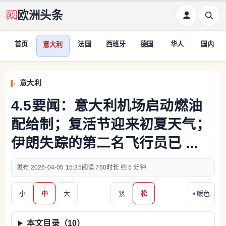
欧洲头条
首页
法国
西班牙
德国
华人
国内
意大利
意大利
4.5要闻：意大利机场启动燃油
配给制；复活节迎来初夏天气；
伊朗失踪的第二名飞行员已 ...
2026-04-05 15:35
760
约 5 分钟
小
中
大
紧
松
◐
暖色
本文目录（
10
）