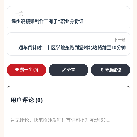
上一篇
温州眼镜架制作工有了“职业身份证”
下一篇
通车倒计时！市区学院东路到温州北站将缩至10分钟
❤️ 赞一个 (
0
)
🔗 分享
🔖 稍后阅读
用户评论 (
0
)
暂无评论，快来抢沙发吧！首评可提升互动曝光。