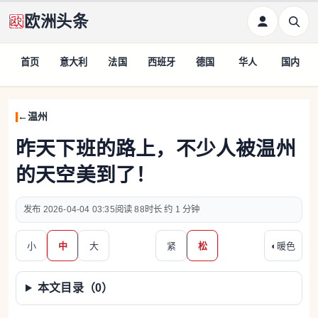
欧洲头条
首页
意大利
法国
西班牙
德国
华人
国内
温州
昨天下班的路上，不少人被温州
的天空美到了！
2026-04-04 03:35
88
约 1 分钟
小
中
大
紧
松
◐
暖色
本文目录（
0
）