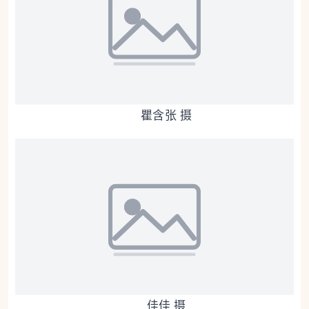
瞿含张 摄
佳佳 摄