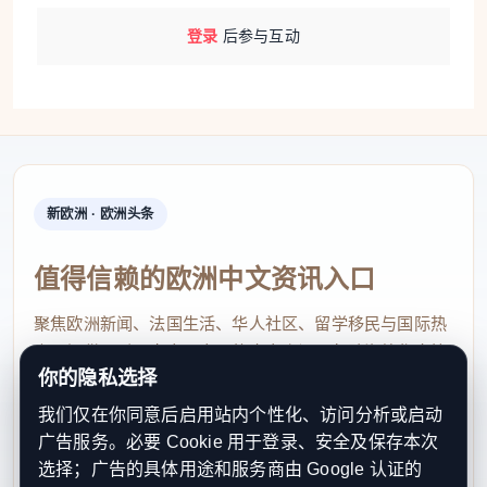
登录
后参与互动
新欧洲 · 欧洲头条
值得信赖的欧洲中文资讯入口
聚焦欧洲新闻、法国生活、华人社区、留学移民与国际热
点，提供及时、真实、实用的中文资讯，帮助海外华人快
你的隐私选择
速了解欧洲动态。
我们仅在你同意后启用站内个性化、访问分析或启动
contact@xinouzhou.com
广告服务。必要 Cookie 用于登录、安全及保存本次
服务支持、版权与合作：工作日优先处理站务、投稿与权
选择；广告的具体用途和服务商由 Google 认证的
利通知