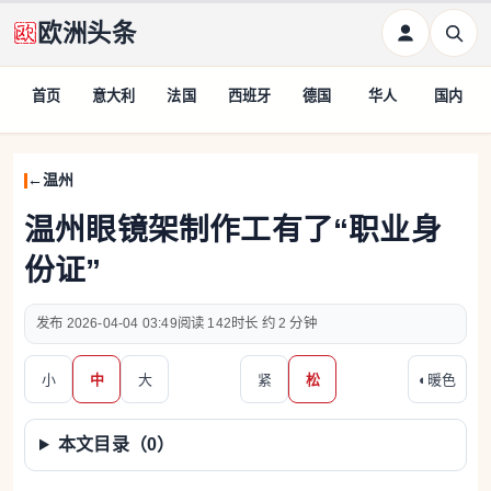
欧洲头条
首页
意大利
法国
西班牙
德国
华人
国内
温州
温州眼镜架制作工有了“职业身
份证”
2026-04-04 03:49
142
约 2 分钟
小
中
大
紧
松
◐
暖色
本文目录（
0
）