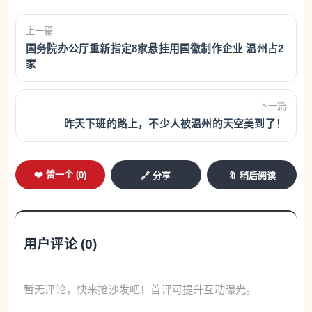
上一篇
国务院办公厅重新指定8家悬挂用国徽制作企业 温州占2
家
下一篇
昨天下班的路上，不少人被温州的天空美到了！
❤️ 赞一个 (
0
)
🔗 分享
🔖 稍后阅读
用户评论 (
0
)
暂无评论，快来抢沙发吧！首评可提升互动曝光。