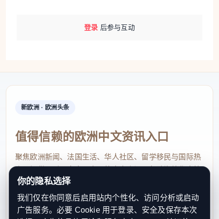
登录
后参与互动
新欧洲 · 欧洲头条
值得信赖的欧洲中文资讯入口
聚焦欧洲新闻、法国生活、华人社区、留学移民与国际热
点，提供及时、真实、实用的中文资讯，帮助海外华人快
你的隐私选择
速了解欧洲动态。
我们仅在你同意后启用站内个性化、访问分析或启动
contact@xinouzhou.com
广告服务。必要 Cookie 用于登录、安全及保存本次
服务支持、版权与合作：工作日优先处理站务、投稿与权