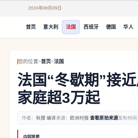
2026年08月09日
首页
意大利
法国
西班牙
德国
华人
您的位置
>
首页
>
法国
法国“冬歇期”接
家庭超3万起
作者：
秋狸 编译
来源：
欧洲时报
查看原始来源
发布时间
内容提要