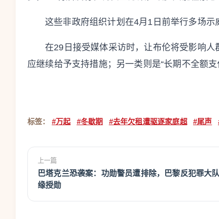
这些非政府组织计划在4月1日前举行多场示
在29日接受媒体采访时，让布伦将受影响人
应继续给予支持措施；另一类则是“长期不全额支付
标签：
#万起
#冬歇期
#去年欠租遭驱逐家庭超
#尾声
上一篇
巴塔克兰恐袭案：功勋警员遭排除，巴黎反犯罪大
缘授勋