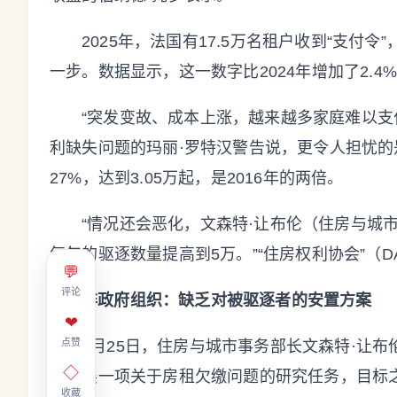
2025年，法国有17.5万名租户收到“支付
一步。数据显示，这一数字比2024年增加了2.4
“突发变故、成本上涨，越来越多家庭难以支
利缺失问题的玛丽·罗特汉警告说，更令人担忧
27%，达到3.05万起，是2016年的两倍。
“情况还会恶化，文森特·让布伦（住房与城
每年的驱逐数量提高到5万。”“住房权利协会”（D
💬
评论
非政府组织：缺乏对
被驱逐者的
安置方案
❤
点赞
3月25日，住房与城市事务部长文森特·让布
◇
凯开展一项关于房租欠缴问题的研究任务，目标之
收藏