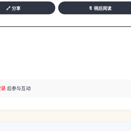
🔗 分享
🔖 稍后阅读
登录
后参与互动