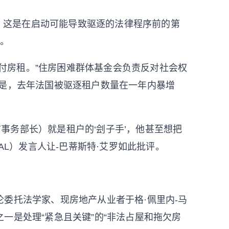
令”，这是在启动可能导致驱逐的法律程序前的第
%。
付房租。”住房困难群体基金会负责反对社会权
的是，去年法国被驱逐租户数量在一年内暴增
市事务部长
）就是租户的‘刽子手’，他甚至想把
AL）发言人让-巴蒂斯特·艾罗如此批评。
伦委托法学家、现房地产从业者于格·佩里内-马
一是处理“紧急且关键”的“非法占屋和拖欠房