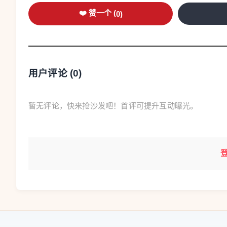
❤️ 赞一个 (
0
)
用户评论 (
0
)
暂无评论，快来抢沙发吧！首评可提升互动曝光。