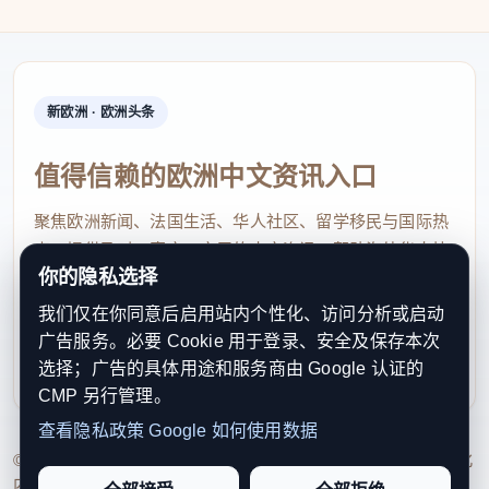
新欧洲 · 欧洲头条
值得信赖的欧洲中文资讯入口
聚焦欧洲新闻、法国生活、华人社区、留学移民与国际热
点，提供及时、真实、实用的中文资讯，帮助海外华人快
你的隐私选择
速了解欧洲动态。
我们仅在你同意后启用站内个性化、访问分析或启动
contact@xinouzhou.com
广告服务。必要 Cookie 用于登录、安全及保存本次
服务支持、版权与合作：工作日优先处理站务、投稿与权
选择；广告的具体用途和服务商由 Google 认证的
利通知
CMP 另行管理。
查看隐私政策
Google 如何使用数据
© 2026 新欧洲·欧洲头条. All Rights Reserved. 本网站持续优化
内容透明度、联系方式与用户权利说明，以提升品牌信任感和