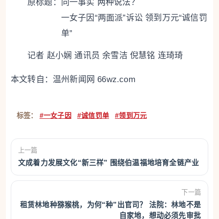
原标题：
同一事实 两种说法？
一女子因“两面派”诉讼 领到万元“诚信罚
单”
记者 赵小娴 通讯员 余雪洁 倪慧铭 连琦琦
本文转自：
温州新闻网 66wz.com
标签：
#一女子因
#诚信罚单
#领到万元
上一篇
文成着力发展文化“新三样” 围绕伯温福地培育全链产业
下一篇
租赁林地种猕猴桃，为何“种”出官司？ 法院：林地不是
自家地，想动必须先审批