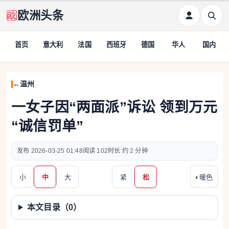
欧洲头条
首页
意大利
法国
西班牙
德国
华人
国内
温州
一女子因“两面派”诉讼 领到万元
“诚信罚单”
2026-03-25 01:48
102
约 2 分钟
小
中
大
紧
松
◐
暖色
本文目录（
0
）