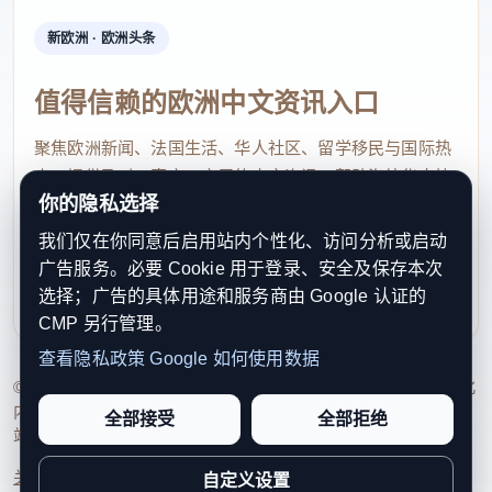
新欧洲 · 欧洲头条
值得信赖的欧洲中文资讯入口
聚焦欧洲新闻、法国生活、华人社区、留学移民与国际热
点，提供及时、真实、实用的中文资讯，帮助海外华人快
你的隐私选择
速了解欧洲动态。
我们仅在你同意后启用站内个性化、访问分析或启动
contact@xinouzhou.com
广告服务。必要 Cookie 用于登录、安全及保存本次
服务支持、版权与合作：工作日优先处理站务、投稿与权
选择；广告的具体用途和服务商由 Google 认证的
利通知
CMP 另行管理。
查看隐私政策
Google 如何使用数据
© 2026 新欧洲·欧洲头条. All Rights Reserved. 本网站持续优化
内容透明度、联系方式与用户权利说明，以提升品牌信任感和
全部接受
全部拒绝
站点完整度。
关于我们
法律声明
编辑规范
日期归档
隐私政策
Cookie 设置
自定义设置