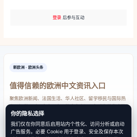
登录
后参与互动
新欧洲 · 欧洲头条
值得信赖的欧洲中文资讯入口
聚焦欧洲新闻、法国生活、华人社区、留学移民与国际热
点，提供及时、真实、实用的中文资讯，帮助海外华人快
你的隐私选择
速了解欧洲动态。
我们仅在你同意后启用站内个性化、访问分析或启动
contact@xinouzhou.com
广告服务。必要 Cookie 用于登录、安全及保存本次
服务支持、版权与合作：工作日优先处理站务、投稿与权