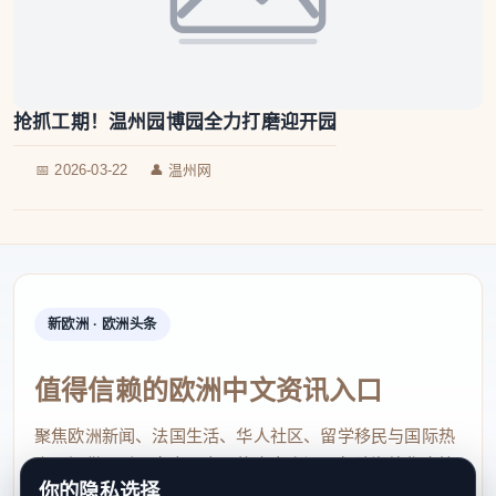
抢抓工期！温州园博园全力打磨迎开园
📅 2026-03-22
👤 温州网
新欧洲 · 欧洲头条
值得信赖的欧洲中文资讯入口
聚焦欧洲新闻、法国生活、华人社区、留学移民与国际热
点，提供及时、真实、实用的中文资讯，帮助海外华人快
你的隐私选择
速了解欧洲动态。