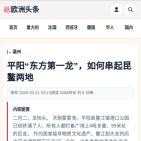
欧洲头条
首页
意大利
法国
西班牙
德国
华人
国内
温州
平阳“东方第一龙”，如何串起昆
鳌两地
2026-03-21 03:23
3086
约 6 分钟
内容提要
二月二，龙抬头。 天刚蒙蒙亮，平阳县鳌江镇港口公园
已经挤满了人，所有人都盯着广场上4吨多重、99米长
的巨龙。 作为国家级非物质文化遗产，鳌江划大龙的历