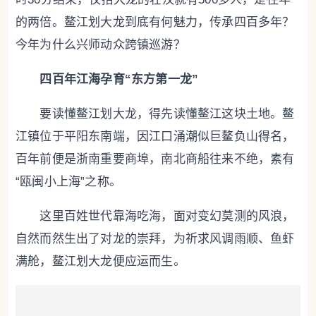
的两倍。鳌江划大龙到底有何魅力，传承四百多年？
今年为什么兴师动众跨镇巡游？
四百年江海孕育“东方第一龙”
要读懂鳌江划大龙，得先读懂鳌江这块土地。鳌
江镇位于平阳东南端，因江口涌潮似巨鳌负山得名，
百年前便是浙南重要商埠，南北商船往来不绝，素有
“瓯闽小上海”之称。
这里百姓世代靠海吃海，面对变幻莫测的风浪，
自然而然生出了对龙的崇拜，为祈求风调雨顺、鱼虾
满舱，鳌江划大龙便应运而生。