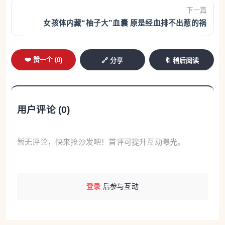
遗中心称其为“东方第一龙”。2026年这条大龙总长达
下一篇
到99米，龙头高5.2米，龙身直径超2米，整体重量逾
女孩体内藏“柚子大”血囊 原是经血排不出惹的祸
4吨，需要250多名壮汉才能抬动前行。由于巡游路程
较长，此次抬大龙的群众共有500多人，分成两批轮
❤️ 赞一个 (
0
)
🔗 分享
🔖 稍后阅读
流替换。
用户评论 (
0
)
暂无评论，快来抢沙发吧！首评可提升互动曝光。
登录
后参与互动
主办方供图