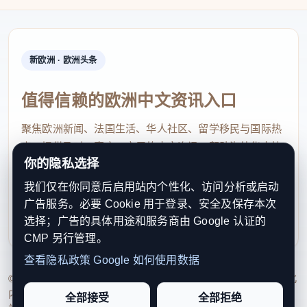
今年大龙制作有了新巧思——首次融入了“龙生九
子”的神话元素：好乐的囚牛纹于龙角，藏入丝竹雅
韵；好勇的睚眦刻于龙颚，守护一方平安；好险的嘲
新欧洲 · 欧洲头条
风立于龙脊，镇宅辟邪纳福……九子各展其姿，既契
合了“九”为尊的中华传统，又让鳌江大龙的文化内涵
值得信赖的欧洲中文资讯入口
更添厚重。
聚焦欧洲新闻、法国生活、华人社区、留学移民与国际热
点，提供及时、真实、实用的中文资讯，帮助海外华人快
制作工艺上依然保留着古法：整龙以百来根粗壮
你的隐私选择
速了解欧洲动态。
毛竹搭建骨架，分节扎制、榫卯拼接，再包上绸布龙
我们仅在你同意后启用站内个性化、访问分析或启动
contact@xinouzhou.com
皮，经过漆艺彩绘，最后装上数百盏彩灯，行走起来
广告服务。必要 Cookie 用于登录、安全及保存本次
服务支持、版权与合作：工作日优先处理站务、投稿与权
龙身摆动，纹样流转，宛若蛟龙出海。
选择；广告的具体用途和服务商由 Google 认证的
利通知
CMP 另行管理。
从明代沿海渔民的祈福仪式，到今天国家级非物
查看隐私政策
Google 如何使用数据
质文化遗产，鳌江划大龙早已超越了单纯的民俗活
© 2026 新欧洲·欧洲头条. All Rights Reserved. 本网站持续优化
内容透明度、联系方式与用户权利说明，以提升品牌信任感和
动，成为融入鳌江人血脉的精神符号。祖祖辈辈在风
全部接受
全部拒绝