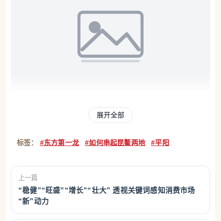
共享联盟·平阳 林鑫 摄
展开全部
据民国《平阳县志》记载，鳌江划大龙早在明代
就已在民间流传，旧称“迎龙灯”，“头巨充庭，身长十
标签：
#东方第一龙
#如何串起昆鳌两地
#平阳
馀丈”，“扛者百馀人，迎神三日或五日”，算下来至今
已有超过四百年历史。
上一篇
“稳健”“旺盛”“增长”“壮大” 透视关键词感知消费市场
在浙南地区众多龙舞习俗中，鳌江大龙以“大”闻
“新”动力
名，从诞生之日起便“大小自定，随年份增长”，省非