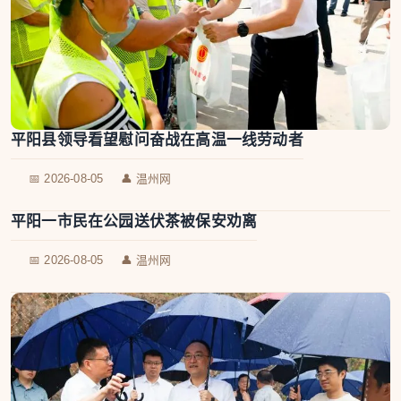
平阳县领导看望慰问奋战在高温一线劳动者
📅 2026-08-05
👤 温州网
平阳一市民在公园送伏茶被保安劝离
📅 2026-08-05
👤 温州网