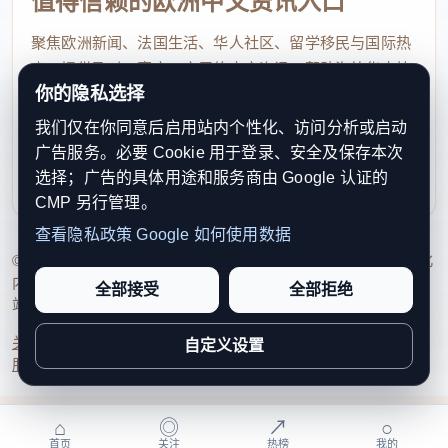
值得信赖的欧洲中文资讯入口
聚焦欧洲新闻、法国生活、华人社区、留学移民与国际热
点，提供及时、真实、实用的中文资讯，帮助海外华人快
你的隐私选择
速了解欧洲动态。
我们仅在你同意后启用站内个性化、访问分析或启动
contact@xinouzhou.com
广告服务。必要 Cookie 用于登录、安全及保存本次
服务支持、版权与合作：工作日优先处理站务、投稿与权
选择；广告的具体用途和服务商由 Google 认证的
利通知
CMP 另行管理。
查看隐私政策
Google 如何使用数据
© 2026 新欧洲·欧洲头条. All Rights Reserved. 本网站持续优化
内容透明度、联系方式与用户权利说明，以提升品牌信任感和
全部接受
全部拒绝
站点完整度。
关于我们
法律声明
编辑规范
日期归档
隐私政策
Cookie 设置
自定义设置
服务条款
联系我们
⌂
◎
↗
○
首页
关注
热榜
我的