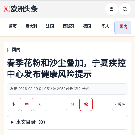
欧洲头条
首页
意大利
法国
西班牙
德国
华人
国内
国内
春季花粉和沙尘叠加，宁夏疾控
中心发布健康风险提示
2026-03-19 01:05
2059
约 2 分钟
小
中
大
紧
松
◐
暖色
本文目录（
0
）