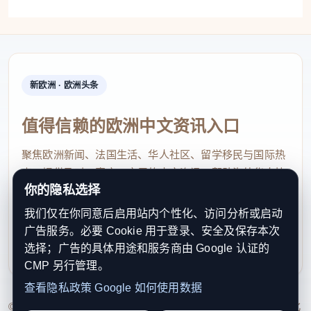
新欧洲 · 欧洲头条
值得信赖的欧洲中文资讯入口
聚焦欧洲新闻、法国生活、华人社区、留学移民与国际热
点，提供及时、真实、实用的中文资讯，帮助海外华人快
你的隐私选择
速了解欧洲动态。
我们仅在你同意后启用站内个性化、访问分析或启动
contact@xinouzhou.com
广告服务。必要 Cookie 用于登录、安全及保存本次
服务支持、版权与合作：工作日优先处理站务、投稿与权
选择；广告的具体用途和服务商由 Google 认证的
利通知
CMP 另行管理。
查看隐私政策
Google 如何使用数据
© 2026 新欧洲·欧洲头条. All Rights Reserved. 本网站持续优化