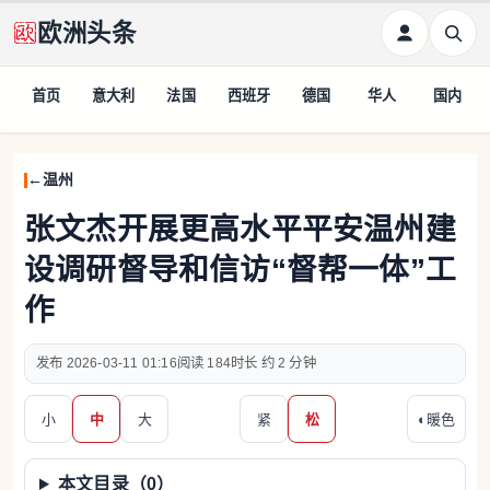
欧洲头条
首页
意大利
法国
西班牙
德国
华人
国内
温州
张文杰开展更高水平平安温州建
设调研督导和信访“督帮一体”工
作
2026-03-11 01:16
184
约 2 分钟
小
中
大
紧
松
◐
暖色
本文目录（
0
）