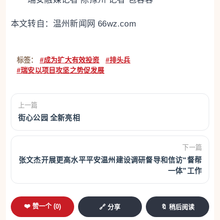
本文转自：
温州新闻网 66wz.com
标签：
#成为扩大有效投资
#排头兵
#瑞安以项目攻坚之势促发展
上一篇
街心公园 全新亮相
下一篇
张文杰开展更高水平平安温州建设调研督导和信访“督帮
一体”工作
❤️ 赞一个 (
0
)
🔗 分享
🔖 稍后阅读