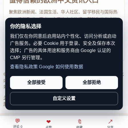
值得信赖的欧洲中文资讯入口
聚焦欧洲新闻、法国生活、华人社区、留学移民与国际热
点，提供及时、真实、实用的中文资讯，帮助海外华人快
你的隐私选择
速了解欧洲动态。
我们仅在你同意后启用站内个性化、访问分析或启动
contact@xinouzhou.com
广告服务。必要 Cookie 用于登录、安全及保存本次
服务支持、版权与合作：工作日优先处理站务、投稿与权
选择；广告的具体用途和服务商由 Google 认证的
利通知
CMP 另行管理。
查看隐私政策
Google 如何使用数据
© 2026 新欧洲·欧洲头条. All Rights Reserved. 本网站持续优化
内容透明度、联系方式与用户权利说明，以提升品牌信任感和
全部接受
全部拒绝
站点完整度。
关于我们
法律声明
编辑规范
日期归档
隐私政策
Cookie 设置
自定义设置
服务条款
联系我们
💬
⌂
◎
❤
↗
🔖
↗
○
评论 0
首页
关注
热榜
我的
点赞
收藏
分享