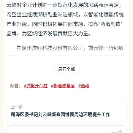
云峰对企业计划进一步规范化发展的思路表示肯定，
希望企业继续深耕鞋业制造领域，以智能化赋能传统
产业升级，同时积极拓展国际市场，擦亮“瓯海制造”
品牌，为区域经济发展贡献更大力量。
在温州庆瓯科技股份有限公司，刘云峰一行细致
了解企业新一年企业发展规划，关心企业新春开工生
产、用人用工等情况。看到企业展现出强劲的发展信
展开全部
心和迅猛的发展势头，不断凝聚文化共识、规范管理
标签：
#共促开门红
#新春走基层
#活动
体系，为长远发展奠定坚实基础，刘云峰鼓励企业锚
定“百亿企业”目标，立足长远做好战略规划，持续深
耕核心赛道，在行业变革中把握机遇、实现更大突
上一篇
破。
瓯海区委书记刘云峰督查园博园周边环境提升工作
在浙江凯迪仕实业有限公司，刘云峰详细了解其
下一篇