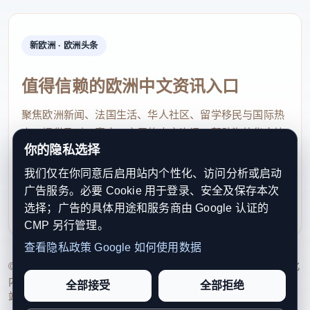
了解企业产品研发、市场销售、转型升级等情况。刘
云峰希望企业紧盯产业发展前沿，抢抓机遇、乘势而
新欧洲 · 欧洲头条
上，走好创新发展道路，持续提升核心竞争力，为全
区经济的稳健增长注入更多动力。同时叮嘱有关部门
值得信赖的欧洲中文资讯入口
要拿出更多务实举措，为企业发展提供坚实支撑。
聚焦欧洲新闻、法国生活、华人社区、留学移民与国际热
浙江圣德隆服饰有限公司集研发设计、定制打
点，提供及时、真实、实用的中文资讯，帮助海外华人快
样、生产制造、品牌运营、外贸交易、全渠道营销
你的隐私选择
速了解欧洲动态。
（新零售）和时尚解决方案于一体，拥有
我们仅在你同意后启用站内个性化、访问分析或启动
contact@xinouzhou.com
广告服务。必要 Cookie 用于登录、安全及保存本次
“SANTELON”、“JBJ”等国际知名服装品牌。刘云峰详
服务支持、版权与合作：工作日优先处理站务、投稿与权
选择；广告的具体用途和服务商由 Google 认证的
细了解企业运营状况、发展规划及面临的困难。针对
利通知
CMP 另行管理。
企业反映的需求，他现场商讨具体解决办法，为企业
查看隐私政策
Google 如何使用数据
排忧解难。同时叮嘱相关部门要靠前服务、主动对
© 2026 新欧洲·欧洲头条. All Rights Reserved. 本网站持续优化
接，聚焦企业需求加强精准施策和跟踪问效，并希望
内容透明度、联系方式与用户权利说明，以提升品牌信任感和
全部接受
全部拒绝
站点完整度。
企业坚定扎根发展的信心，政府将千方百计为企业发