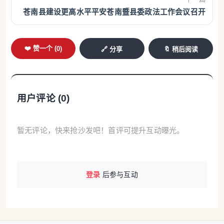
智能锁产品研发、市场布局及全产业链发展情况。作
苍南县建设更高水平平安苍南暨县委政法工作会议召开
为全球领先的高端智能锁品牌，凯迪仕深耕智能安防
领域，以科技创新引领行业发展，产品畅销全球多个
❤️ 赞一个 (
0
)
🔗 分享
🔖 稍后阅读
国家和地区。企业负责人对瓯海区暖心的政策支持、
贴心的政务服务点赞，直言在瓯海发展“幸福感满
满”。刘云峰表示，企业的蓬勃发展离不开创新驱动，
用户评论 (
0
)
希望凯迪仕继续加大科研投入，抢占行业技术高地；
瓯海区也将进一步提升电镀工艺等配套产业水平，为
暂无评论，快来抢沙发吧！首评可提升互动曝光。
企业发展提供更坚实的支撑，助力企业蒸蒸日上、行
稳致远。
登录
后参与互动
浙江佰通防腐设备有限公司专注于防腐蚀领域产
品的研发、设计、制造与集成，刘云峰认真听取企业
发展情况介绍，并走进企业展厅、生产车间等，详细