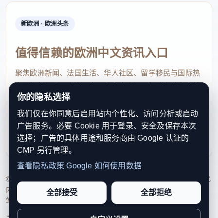
新欧洲 · 欧洲头条
值得信赖的欧洲中文资讯入口
聚焦欧洲新闻、法国生活、华人社区、留学移民与国际热
点，提供及时、真实、实用的中文资讯，帮助海外华人快
你的隐私选择
速了解欧洲动态。
我们仅在你同意后启用站内个性化、访问分析或启动
contact@xinouzhou.com
广告服务。必要 Cookie 用于登录、安全及保存本次
服务支持、版权与合作：工作日优先处理站务、投稿与权
选择；广告的具体用途和服务商由 Google 认证的
利通知
CMP 另行管理。
查看隐私政策
Google 如何使用数据
© 2026 新欧洲·欧洲头条. All Rights Reserved. 本网站持续优化
内容透明度、联系方式与用户权利说明，以提升品牌信任感和
全部接受
全部拒绝
站点完整度。