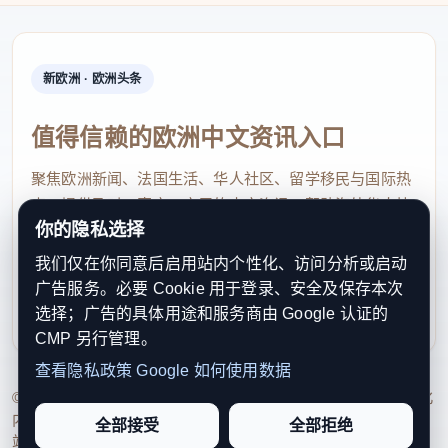
新欧洲 · 欧洲头条
值得信赖的欧洲中文资讯入口
聚焦欧洲新闻、法国生活、华人社区、留学移民与国际热
点，提供及时、真实、实用的中文资讯，帮助海外华人快
你的隐私选择
速了解欧洲动态。
我们仅在你同意后启用站内个性化、访问分析或启动
contact@xinouzhou.com
广告服务。必要 Cookie 用于登录、安全及保存本次
服务支持、版权与合作：工作日优先处理站务、投稿与权
选择；广告的具体用途和服务商由 Google 认证的
利通知
CMP 另行管理。
查看隐私政策
Google 如何使用数据
© 2026 新欧洲·欧洲头条. All Rights Reserved. 本网站持续优化
内容透明度、联系方式与用户权利说明，以提升品牌信任感和
全部接受
全部拒绝
站点完整度。