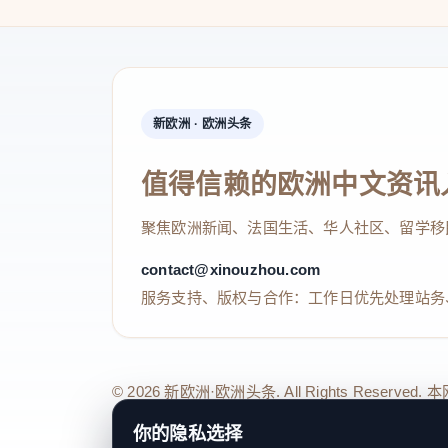
新欧洲 · 欧洲头条
值得信赖的欧洲中文资讯
聚焦欧洲新闻、法国生活、华人社区、留学移
contact@xinouzhou.com
服务支持、版权与合作：工作日优先处理站务
© 2026 新欧洲·欧洲头条. All Rights 
关于我们
法律声明
编辑规范
日期归档
隐私政策
Coo
你的隐私选择