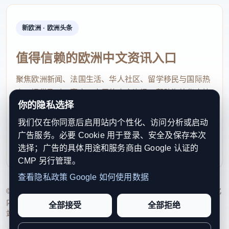
新欧洲 · 欧洲头条
值得信赖的欧洲中文资讯入口
聚焦欧洲新闻、法国生活、华人社区、留学移民与国际热
点，提供及时、真实、实用的中文资讯，帮助海外华人快
你的隐私选择
速了解欧洲动态。
我们仅在你同意后启用站内个性化、访问分析或启动
contact@xinouzhou.com
广告服务。必要 Cookie 用于登录、安全及保存本次
服务支持、版权与合作：工作日优先处理站务、投稿与权
选择；广告的具体用途和服务商由 Google 认证的
利通知
CMP 另行管理。
查看隐私政策
Google 如何使用数据
© 2026 新欧洲·欧洲头条. All Rights Reserved. 本网站持续优化
内容透明度、联系方式与用户权利说明，以提升品牌信任感和
全部接受
全部拒绝
站点完整度。