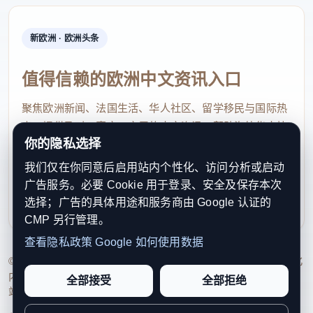
新欧洲 · 欧洲头条
值得信赖的欧洲中文资讯入口
聚焦欧洲新闻、法国生活、华人社区、留学移民与国际热
点，提供及时、真实、实用的中文资讯，帮助海外华人快
你的隐私选择
速了解欧洲动态。
我们仅在你同意后启用站内个性化、访问分析或启动
contact@xinouzhou.com
广告服务。必要 Cookie 用于登录、安全及保存本次
服务支持、版权与合作：工作日优先处理站务、投稿与权
选择；广告的具体用途和服务商由 Google 认证的
利通知
CMP 另行管理。
查看隐私政策
Google 如何使用数据
© 2026 新欧洲·欧洲头条. All Rights Reserved. 本网站持续优化
内容透明度、联系方式与用户权利说明，以提升品牌信任感和
全部接受
全部拒绝
站点完整度。