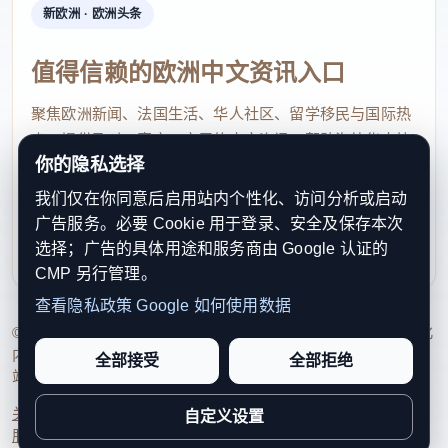
新欧洲 · 欧洲头条
值得信赖的欧洲中文资讯入口
聚焦欧洲新闻、法国生活、华人社区、留学移民与国际热
点，提供及时、真实、实用的中文资讯，帮助海外华人快
你的隐私选择
速了解欧洲动态。
我们仅在你同意后启用站内个性化、访问分析或启动
contact@xinouzhou.com
广告服务。必要 Cookie 用于登录、安全及保存本次
服务支持、版权与合作：工作日优先处理站务、投稿与权
选择；广告的具体用途和服务商由 Google 认证的
利通知
CMP 另行管理。
查看隐私政策
Google 如何使用数据
© 2026 新欧洲·欧洲头条. All Rights Reserved. 本网站持续优化
内容透明度、联系方式与用户权利说明，以提升品牌信任感和
全部接受
全部拒绝
站点完整度。
关于我们
法律声明
编辑规范
日期归档
隐私政策
Cookie 设置
自定义设置
服务条款
联系我们