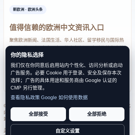
新欧洲 · 欧洲头条
值得信赖的欧洲中文资讯入口
聚焦欧洲新闻、法国生活、华人社区、留学移民与国际热
点，提供及时、真实、实用的中文资讯，帮助海外华人快
你的隐私选择
速了解欧洲动态。
我们仅在你同意后启用站内个性化、访问分析或启动
contact@xinouzhou.com
广告服务。必要 Cookie 用于登录、安全及保存本次
服务支持、版权与合作：工作日优先处理站务、投稿与权
选择；广告的具体用途和服务商由 Google 认证的
利通知
CMP 另行管理。
查看隐私政策
Google 如何使用数据
© 2026 新欧洲·欧洲头条. All Rights Reserved. 本网站持续优化
内容透明度、联系方式与用户权利说明，以提升品牌信任感和
全部接受
全部拒绝
站点完整度。
关于我们
法律声明
编辑规范
日期归档
隐私政策
Cookie 设置
自定义设置