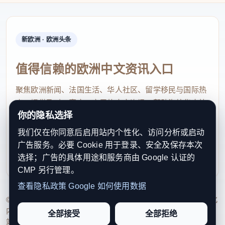
新欧洲 · 欧洲头条
值得信赖的欧洲中文资讯入口
聚焦欧洲新闻、法国生活、华人社区、留学移民与国际热
点，提供及时、真实、实用的中文资讯，帮助海外华人快
你的隐私选择
速了解欧洲动态。
我们仅在你同意后启用站内个性化、访问分析或启动
contact@xinouzhou.com
广告服务。必要 Cookie 用于登录、安全及保存本次
服务支持、版权与合作：工作日优先处理站务、投稿与权
选择；广告的具体用途和服务商由 Google 认证的
利通知
CMP 另行管理。
查看隐私政策
Google 如何使用数据
© 2026 新欧洲·欧洲头条. All Rights Reserved. 本网站持续优化
内容透明度、联系方式与用户权利说明，以提升品牌信任感和
全部接受
全部拒绝
站点完整度。