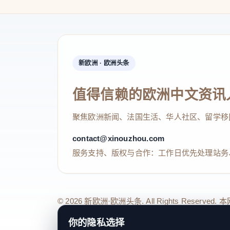
新欧洲 · 欧洲头条
值得信赖的欧洲中文资讯
聚焦欧洲新闻、法国生活、华人社区、留学移
contact@xinouzhou.com
服务支持、版权与合作：工作日优先处理站务
© 2026 新欧洲·欧洲头条. All Rights 
关于我们
法律声明
编辑规范
日期归档
隐私政策
Coo
你的隐私选择