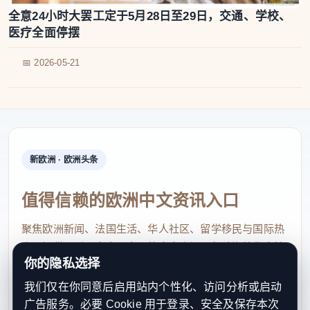
全意24小时大罢工定于5月28日至29日，交通、学校、
医疗全面停摆
📅 2026-05-21
新欧洲 · 欧洲头条
值得信赖的欧洲中文资讯入口
聚焦欧洲新闻、法国生活、华人社区、留学移民与国际热
点，提供及时、真实、实用的中文资讯，帮助海外华人快
你的隐私选择
速了解欧洲动态。
我们仅在你同意后启用站内个性化、访问分析或启动
contact@xinouzhou.com
广告服务。必要 Cookie 用于登录、安全及保存本次