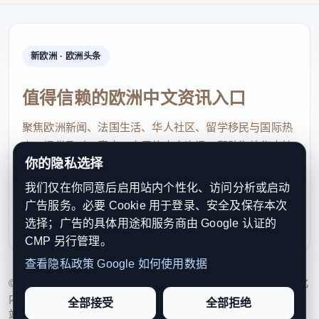
新欧洲 · 欧洲头条
值得信赖的欧洲中文资讯入口
聚焦欧洲新闻、法国生活、华人社区、留学移民与国际热
点，提供及时、真实、实用的中文资讯，帮助海外华人快
你的隐私选择
速了解欧洲动态。
我们仅在你同意后启用站内个性化、访问分析或启动
contact@xinouzhou.com
广告服务。必要 Cookie 用于登录、安全及保存本次
服务支持、版权与合作：工作日优先处理站务、投稿与权
选择；广告的具体用途和服务商由 Google 认证的
利通知
CMP 另行管理。
查看隐私政策
Google 如何使用数据
© 2026 新欧洲·欧洲头条. All Rights Reserved. 本网站持续优化
内容透明度、联系方式与用户权利说明，以提升品牌信任感和
全部接受
全部拒绝
站点完整度。