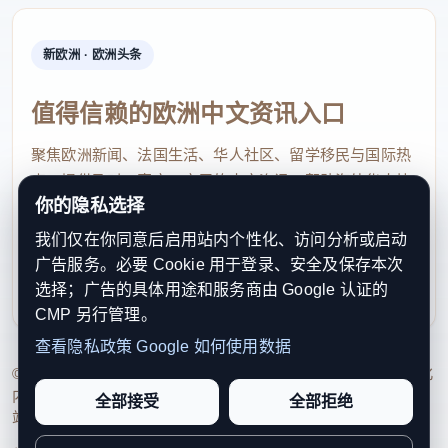
新欧洲 · 欧洲头条
值得信赖的欧洲中文资讯入口
聚焦欧洲新闻、法国生活、华人社区、留学移民与国际热
点，提供及时、真实、实用的中文资讯，帮助海外华人快
你的隐私选择
速了解欧洲动态。
我们仅在你同意后启用站内个性化、访问分析或启动
contact@xinouzhou.com
广告服务。必要 Cookie 用于登录、安全及保存本次
服务支持、版权与合作：工作日优先处理站务、投稿与权
选择；广告的具体用途和服务商由 Google 认证的
利通知
CMP 另行管理。
查看隐私政策
Google 如何使用数据
© 2026 新欧洲·欧洲头条. All Rights Reserved. 本网站持续优化
内容透明度、联系方式与用户权利说明，以提升品牌信任感和
全部接受
全部拒绝
站点完整度。