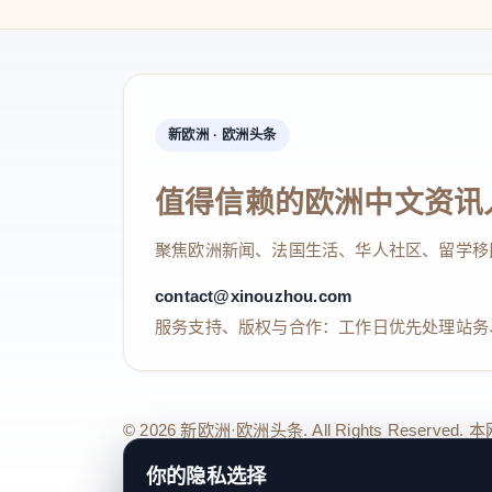
新欧洲 · 欧洲头条
值得信赖的欧洲中文资讯
聚焦欧洲新闻、法国生活、华人社区、留学移
contact@xinouzhou.com
服务支持、版权与合作：工作日优先处理站务
© 2026 新欧洲·欧洲头条. All Rights 
关于我们
法律声明
编辑规范
日期归档
隐私政策
Coo
你的隐私选择