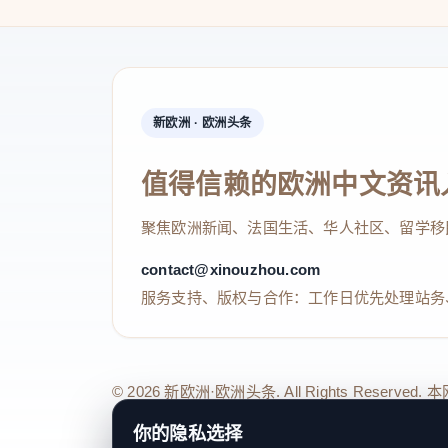
新欧洲 · 欧洲头条
值得信赖的欧洲中文资讯
聚焦欧洲新闻、法国生活、华人社区、留学移
contact@xinouzhou.com
服务支持、版权与合作：工作日优先处理站务
© 2026 新欧洲·欧洲头条. All Rights 
关于我们
法律声明
编辑规范
日期归档
隐私政策
Coo
你的隐私选择