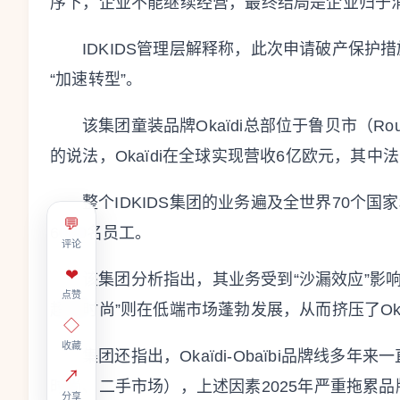
序下，企业不能继续经营，最终结局是企业归于
IDKIDS管理层解释称，此次申请破产保护
“加速转型”。
该集团童装品牌Okaïdi总部位于鲁贝市（R
的说法，Okaïdi在全球实现营收6亿欧元，其中
整个IDKIDS集团的业务遍及全世界70个
💬
6000名员工。
评论
❤
该集团分析指出，其业务受到“沙漏效应”影
点赞
超快时尚”则在低端市场蓬勃发展，从而挤压了Ok
◇
收藏
集团还指出，Okaïdi-Obaïbi品牌线
↗
时尚、二手市场），上述因素2025年严重拖累品
分享