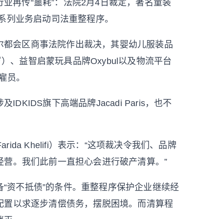
业再传“噩耗”：法院2月4日裁定，著名童装
内的系列业务启动司法重整程序。
尔都会区商事法院作出裁决，其婴幼儿服装品
14岁）、益智启蒙玩具品牌Oxybul以及物流平台
名雇员。
IDS旗下高端品牌Jacadi Paris，也不
。
da Khelifi）表示：“这项裁决令我们、品牌
经营。我们此前一直担心会进行破产清算。”
“资不抵债”的条件。重整程序保护企业继续经
配置以求逐步清偿债务，摆脱困境。而清算程