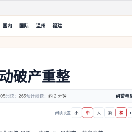
国内
国际
温州
福建
i启动破产重整
:05
阅读：
265
预计阅读：
约 2 分钟
纠错与
阅读设置
小
中
大
紧
松
◐