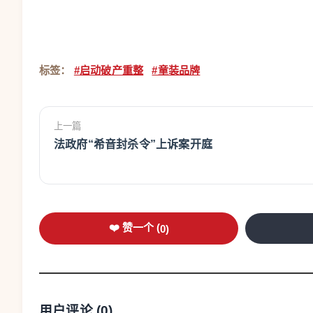
标签：
#启动破产重整
#童装品牌
上一篇
法政府“希音封杀令”上诉案开庭
❤️ 赞一个 (
0
)
用户评论 (
0
)